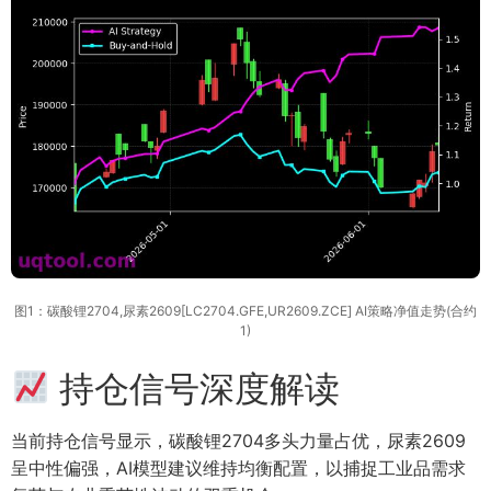
图1：碳酸锂2704,尿素2609[LC2704.GFE,UR2609.ZCE] AI策略净值走势(合约
1)
持仓信号深度解读
当前持仓信号显示，碳酸锂2704多头力量占优，尿素2609
呈中性偏强，AI模型建议维持均衡配置，以捕捉工业品需求