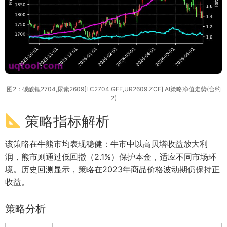
图2：碳酸锂2704,尿素2609[LC2704.GFE,UR2609.ZCE] AI策略净值走势(合约
2)
策略指标解析
该策略在牛熊市均表现稳健：牛市中以高贝塔收益放大利
润，熊市则通过低回撤（2.1%）保护本金，适应不同市场环
境。历史回测显示，策略在2023年商品价格波动期仍保持正
收益。
策略分析