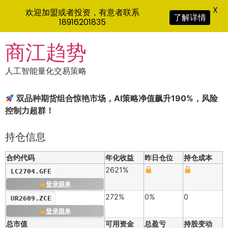
X
欢迎加盟或者投资，有意者联系
了解详情
18916201835
Skip
商江趋势
to
content
人工智能量化交易策略
双品种期货组合惊艳市场，AI策略净值飙升190%，风险
控制力超群！
持仓信息
合约代码
年化收益
昨日仓位
持仓成本
2621%
LC2704.GFE
登录跟单
272%
0%
0
UR2609.ZCE
登录跟单
总市值
可用资金
总盈亏
持股变动