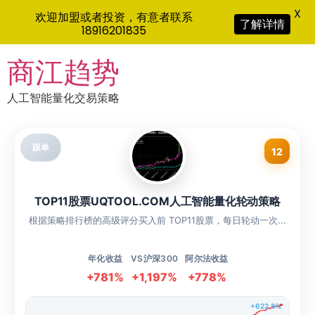
X
欢迎加盟或者投资，有意者联系
了解详情
18916201835
Skip
商江趋势
to
content
人工智能量化交易策略
跟单
12
TOP11股票UQTOOL.COM人工智能量化轮动策略
根据策略排行榜的高级评分买入前 TOP11股票，每日轮动一次...
年化收益
VS沪深300
阿尔法收益
+781%
+1,197%
+778%
+622.8%