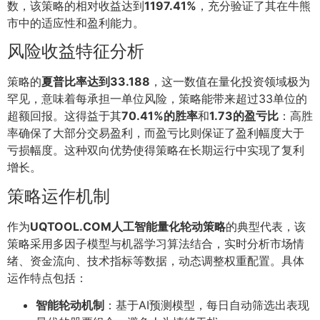
数，该策略的相对收益达到
1197.41%
，充分验证了其在牛熊
市中的适应性和盈利能力。
风险收益特征分析
策略的
夏普比率达到33.188
，这一数值在量化投资领域极为
罕见，意味着每承担一单位风险，策略能带来超过33单位的
超额回报。这得益于其
70.41%的胜率
和
1.73的盈亏比
：高胜
率确保了大部分交易盈利，而盈亏比则保证了盈利幅度大于
亏损幅度。这种双向优势使得策略在长期运行中实现了复利
增长。
策略运作机制
作为
UQTOOL.COM人工智能量化轮动策略
的典型代表，该
策略采用多因子模型与机器学习算法结合，实时分析市场情
绪、资金流向、技术指标等数据，动态调整权重配置。具体
运作特点包括：
智能轮动机制
：基于AI预测模型，每日自动筛选出表现