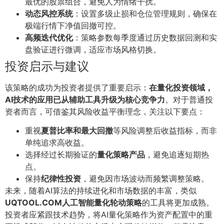
最优的股票组合，避免人为情绪干扰。
动态风控系统
：设置多级止损和仓位管理规则，确保在
极端行情下净值回撤可控。
高频迭代优化
：策略参数每季度通过历史数据回测和实
盘验证进行微调，适应市场风格切换。
投资启示与建议
该策略的成功为投资者提供了重要启示：
在量化投资领域，
AI技术的应用已从辅助工具升级为核心竞争力
。对于普通投
资者而言，可借鉴其风险收益平衡理念，关注以下要点：
重视
夏普比率和最大回撤
等风险调整后收益指标，而非
单纯追求高收益。
选择经过长期验证的
量化策略产品
，避免追逐短期热
点。
保持
纪律性投资
，避免因市场波动而频繁调整策略。
未来，随着AI算法的持续进化和市场数据的丰富，类似
UQTOOL.COM人工智能量化轮动策略
的工具将更加成熟。
投资者应紧跟技术趋势，将AI量化策略作为资产配置中的重