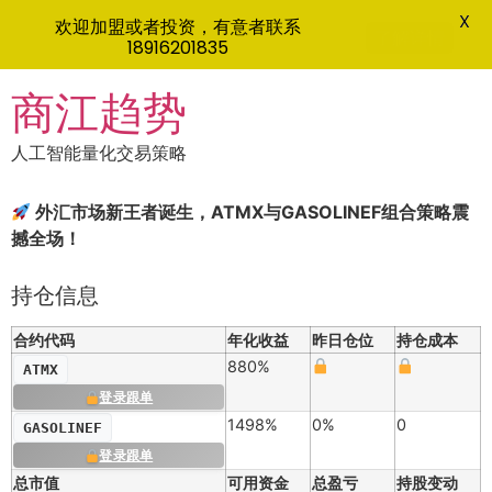
X
欢迎加盟或者投资，有意者联系
了解详情
18916201835
Skip
商江趋势
to
content
人工智能量化交易策略
外汇市场新王者诞生，ATMX与GASOLINEF组合策略震
撼全场！
持仓信息
合约代码
年化收益
昨日仓位
持仓成本
880%
ATMX
登录跟单
1498%
0%
0
GASOLINEF
登录跟单
总市值
可用资金
总盈亏
持股变动