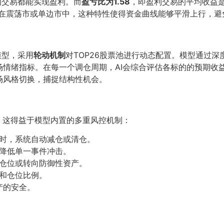
的交易都能实现盈利。而
盈亏比为1.58
，即盈利交易的平均收益是
。在震荡市或单边市中，这种特性使得资金曲线能够平滑上行，避
模型，采用
轮动机制
对TOP26股票池进行动态配置。模型通过
场情绪指标。在每一个调仓周期，AI会综合评估各标的的预期收
场风格切换，捕捉结构性机会。
一。这得益于模型内置的多重风控机制：
时，系统自动减仓或清仓。
降低单一事件冲击。
仓位或转向防御性资产。
和仓位比例。
产的安全。