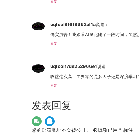
回复
uqtool8f6f8992cf1a
说道：
确实厉害！我跟着AI量化跑了一段时间，虽
回复
uqtoolf7de252966e1
说道：
收益这么高，主要靠的是多因子还是深度学习
回复
发表回复
您的邮箱地址不会被公开。
必填项已用
*
标注