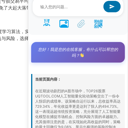
亏损交易平均损失的1.58倍。这种“高胜率+正盈
免了大起大落带来的心理压力。
深度学习算法，实时分析海量市场数据，包括价格动
益与风险，选择最优组合进行轮动。这种
数据驱
您好！我是您的在线客服，有什么可以帮您的
吗？
当前页面内容：
在近期波动剧烈的A股市场中，TOP26股票
UQTOOL.COM人工智能量化轮动策略交出了一份令
人惊叹的成绩单。该策略自运行以来，总收益率高达
729.34%，年化收益率更是达到了惊人的494.73%。
这一表现远超传统投资策略，充分展现了人工智能量
化模型在捕捉市场机会、控制风险方面的卓越能力。
尤其值得注意的是，在实现如此高收益的同时，策略
的最大回撤仅为9.08%，显示出极强的风险控制水