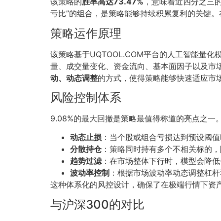
该策略的
胜率高达73.47%
，意味着近四分之三
亏比”的组合，是策略能够持续积累复利的关键
策略运作原理
该策略基于UQTOOL.COM平台的人工智能量化
量、成交量变化、资金流向、基本面因子以及市
动、动态调整
的方式，使得策略能够快速适应市
风险控制体系
9.08%的最大回撤是策略最值得称道的亮点之
动态止损
：当个股或组合亏损达到预设阈值
分散持仓
：策略同时持有多个不相关标的，
趋势过滤
：在市场整体下行时，模型会降低
波动率控制
：根据市场波动率动态调整杠杆
这种体系化的风控设计，确保了在极端行情下资
与沪深300的对比