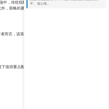
场中，传统指数投资已难以满足追求绝对收益的
平。 核心绩...
此外，策略的夏普比率远高于指数，表明其在单位
资者而言，该策略提供了
高收益、低回撤、高胜率
环境下值得重点配置的优质策略。
5 8 月, 2026 4:01 下午