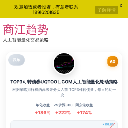
X
欢迎加盟或者投资，有意者联系
了解详情
18916201835
Skip
商江趋势
to
content
人工智能量化交易策略
跟单
60
TOP3可转债券UQTOOL.COM人工智能量化轮动策略
根据策略排行榜的高级评分买入前 TOP3可转债券，每日轮动一
次...
年化收益
VS沪深300
阿尔法收益
+186%
+222%
+174%
+151.8%