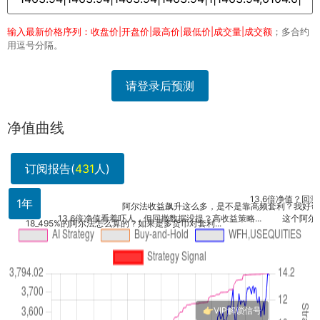
输入最新价格序列：收盘价|开盘价|最高价|最低价|成交量|成交额
；多合约
用逗号分隔。
请登录后预测
净值曲线
订阅报告(
431
人)
这策略
13.6倍净值？回测数据
1年
阿尔法收益飙升这么多，是不是靠高频套利？我好奇具体..
13.6倍净值看着吓人，但回撤数据没提？高收益策略...
这个阿尔法收益
18_495%的阿尔法怎么算的？如果是多货币对套利...