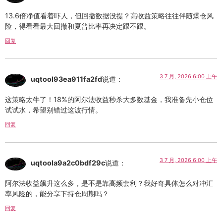
13.6倍净值看着吓人，但回撤数据没提？高收益策略往往伴随爆仓风
险，得看看最大回撤和夏普比率再决定跟不跟。
回复
3 7 月, 2026 6:00 上午
uqtool93ea911fa2fd
说道：
这策略太牛了！18%的阿尔法收益秒杀大多数基金，我准备先小仓位
试试水，希望别错过这波行情。
回复
3 7 月, 2026 6:00 上午
uqtoola9a2c0bdf29c
说道：
阿尔法收益飙升这么多，是不是靠高频套利？我好奇具体怎么对冲汇
率风险的，能分享下持仓周期吗？
回复