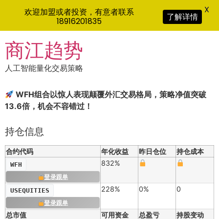
X
欢迎加盟或者投资，有意者联系
了解详情
18916201835
Skip
商江趋势
to
content
人工智能量化交易策略
WFH组合以惊人表现颠覆外汇交易格局，策略净值突破
13.6倍，机会不容错过！
持仓信息
合约代码
年化收益
昨日仓位
持仓成本
832%
WFH
登录跟单
228%
0%
0
USEQUITIES
登录跟单
总市值
可用资金
总盈亏
持股变动