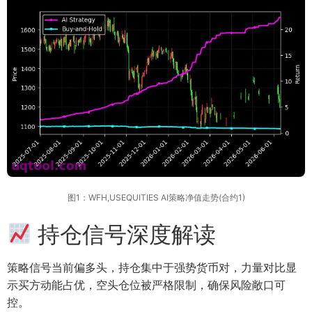
图1：WFH,USEQUITIES AI策略净值走势(合约1)
持仓信号深度解读
策略信号当前偏多头，持仓集中于强势货币对，力量对比显
示买方动能占优，空头仓位被严格限制，确保风险敞口可
控。