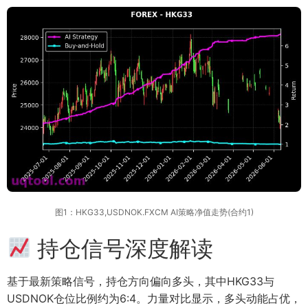
图1：HKG33,USDNOK.FXCM AI策略净值走势(合约1)
持仓信号深度解读
基于最新策略信号，持仓方向偏向多头，其中HKG33与
USDNOK仓位比例约为6:4。力量对比显示，多头动能占优，