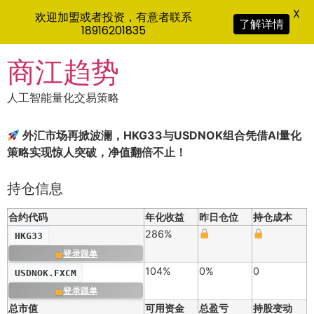
X
欢迎加盟或者投资，有意者联系
了解详情
18916201835
Skip
商江趋势
to
content
人工智能量化交易策略
外汇市场再掀波澜，HKG33与USDNOK组合凭借AI量化
策略实现惊人突破，净值翻倍不止！
持仓信息
合约代码
年化收益
昨日仓位
持仓成本
286%
HKG33
登录跟单
104%
0%
0
USDNOK.FXCM
登录跟单
总市值
可用资金
总盈亏
持股变动