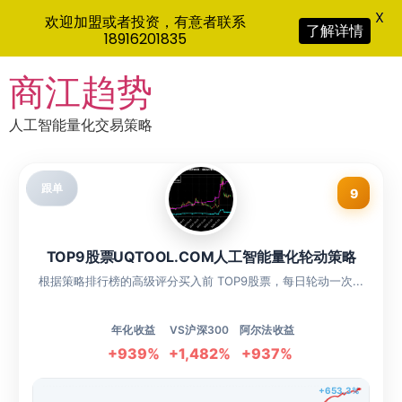
X
欢迎加盟或者投资，有意者联系
了解详情
18916201835
Skip
商江趋势
to
content
人工智能量化交易策略
跟单
9
TOP9股票UQTOOL.COM人工智能量化轮动策略
根据策略排行榜的高级评分买入前 TOP9股票，每日轮动一次...
年化收益
VS沪深300
阿尔法收益
+939%
+1,482%
+937%
+653.3%