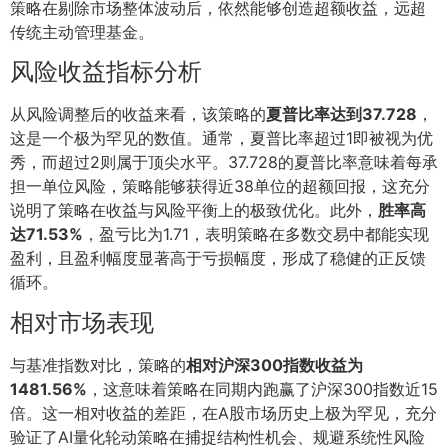
策略在剔除市场整体波动后，依然能够创造超额收益，远超
传统主动管理基金。
风险收益指标分析
从风险调整后的收益来看，该策略的
夏普比率达到37.728
，
这是一个极为罕见的数值。通常，夏普比率超过1即被视为优
秀，而超过2则属于顶尖水平。37.728的夏普比率意味着每承
担一单位风险，策略能够获得近38单位的超额回报，这充分
说明了策略在收益与风险平衡上的极致优化。此外，
胜率高
达71.53%
，盈亏比为1.71，表明策略在多数交易中都能实现
盈利，且盈利幅度显著高于亏损幅度，形成了稳健的正反馈
循环。
相对市场表现
与基准指数对比，策略的
相对沪深300指数收益为
1481.56%
，这意味着策略在同期内跑赢了沪深300指数近15
倍。这一相对收益的差距，在A股市场历史上极为罕见，充分
验证了AI量化轮动策略在捕捉结构性机会、规避系统性风险