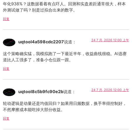
年化938%？这数据看着有点吓人。回测和实盘差距通常很大，样本
外测试做了吗？别是过拟合出来的数字。
回复
24 7 月, 2026 12:00 上午
uqtool4a598cdc2207
说道：
这个策略确实猛，我模拟跑了一下最近半年，收益曲线很稳。AI选赛
道比人工强多了，准备小仓位跟一跟。
回复
24 7 月, 2026 12:00 上午
uqtool8c5b9fc90e2b
说道：
轮动逻辑是动量还是均值回归？如果用日频数据，换手率得控制好，
不然摩擦成本能吃掉大部分收益。
回复