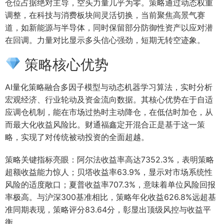
仓位占据绝对主导，空头力量几乎为零。策略通过动态权重
调整，在科技与消费板块间灵活切换，当前聚焦高景气赛
道，如新能源与半导体，同时保留部分防御性资产以应对潜
在回调。力量对比显示多头信心强劲，短期无转空迹象。
策略核心优势
AI量化策略融合多因子模型与动态机器学习算法，实时分析
宏观经济、行业轮动及资金流向数据。其核心优势在于自适
应调仓机制，能在市场过热时主动降仓，在低估时加仓，从
而最大化收益风险比。财通福鑫定开混合正是基于这一策
略，实现了对传统被动投资的全面超越。
策略关键指标亮眼：阿尔法收益率高达7352.3%，表明策略
超额收益能力惊人；贝塔收益率63.9%，显示对市场系统性
风险的适度敞口；夏普收益率707.3%，意味着单位风险回报
率极高。与沪深300基准相比，策略年化收益626.8%远超基
准同期表现，策略评分83.64分，彰显出顶级风控与收益平
衡。