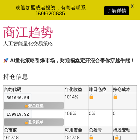
X
欢迎加盟或者投资，有意者联系
了解详情
18916201835
Skip
商江趋势
to
content
人工智能量化交易策略
AI量化策略引爆市场，财通福鑫定开混合带你穿越牛熊！
持仓信息
合约代码
年化收益
昨日仓位
持仓成本
1014%
501046.SH
登录跟单
106%
0%
0
159919.SZ
登录跟单
总市值
可用资金
总盈亏
持股变动
1617.18
1517.18
[
]