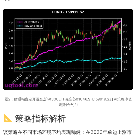
图2：财通福鑫定开混合,沪深300ETF嘉实[501046.SH,159919.SZ] AI策略净值
走势(合约2)
策略指标解析
该策略在不同市场环境下均表现稳健：在2023年单边上涨市