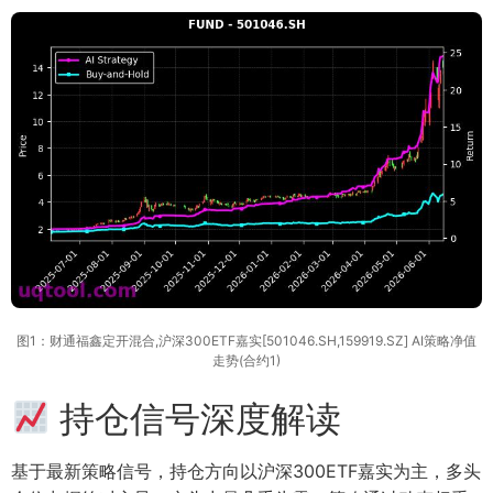
图1：财通福鑫定开混合,沪深300ETF嘉实[501046.SH,159919.SZ] AI策略净值
走势(合约1)
持仓信号深度解读
基于最新策略信号，持仓方向以沪深300ETF嘉实为主，多头