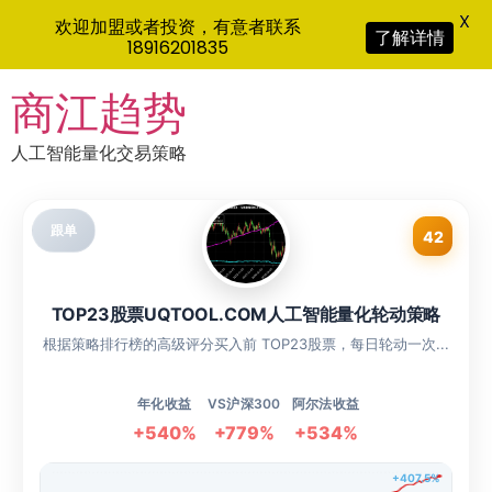
X
欢迎加盟或者投资，有意者联系
了解详情
18916201835
Skip
商江趋势
to
content
人工智能量化交易策略
跟单
42
TOP23股票UQTOOL.COM人工智能量化轮动策略
根据策略排行榜的高级评分买入前 TOP23股票，每日轮动一次...
年化收益
VS沪深300
阿尔法收益
+540%
+779%
+534%
+407.5%