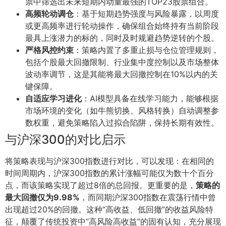
票中筛选出未来短期内动量最强的TOP23股票组合。
高频轮动调仓
：基于短期趋势强度与风险暴露，以周度
或更高频率进行轮动操作，确保组合始终持有当前阶段
最具上涨潜力的标的，同时及时规避趋势逆转的个股。
严格风控约束
：策略内置了多重止损与仓位管理规则，
包括个股最大回撤限制、行业集中度控制以及市场整体
波动率调节，这是其能将最大回撤控制在10%以内的关
键保障。
自适应学习进化
：AI模型具备在线学习能力，能够根据
市场环境的变化（如牛熊切换、风格转换）自动调整参
数权重，避免策略陷入过拟合陷阱，保持长期有效性。
与沪深300的对比启示
将策略表现与沪深300指数进行对比，可以发现：在相同的
时间周期内，沪深300指数的累计涨幅可能仅为数十个百分
点，而该策略实现了超过8倍的总回报。更重要的是，
策略的
最大回撤仅为9.98%
，而同期沪深300指数在震荡行情中曾
出现超过20%的回撤。这种“高收益、低回撤”的收益风险特
征，颠覆了传统投资中“高风险高收益”的固有认知，充分展现