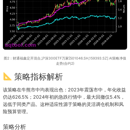
图2：财通福鑫定开混合,沪深300ETF万家[501046.SH,159393.SZ] AI策略净值
走势(合约2)
策略指标解析
该策略在牛熊市中均表现出色：2023年震荡市中，年化收益
仍达626.5%；2024年初的急跌行情中，最大回撤仅5.4%，
远低于同类产品。这种适应性源于策略的灵活调仓机制和风
险预算管理。
策略分析