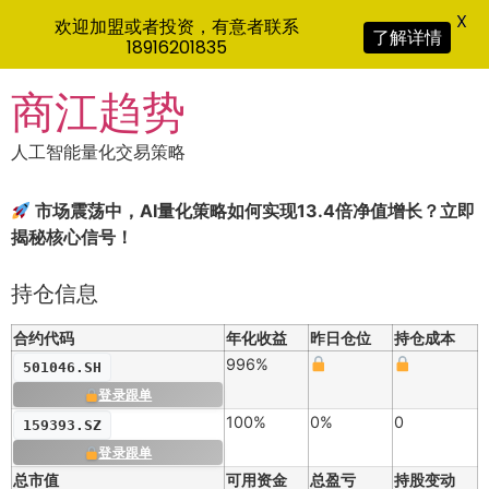
X
欢迎加盟或者投资，有意者联系
了解详情
18916201835
Skip
商江趋势
to
content
人工智能量化交易策略
市场震荡中，AI量化策略如何实现13.4倍净值增长？立即
揭秘核心信号！
持仓信息
合约代码
年化收益
昨日仓位
持仓成本
996%
501046.SH
登录跟单
100%
0%
0
159393.SZ
登录跟单
总市值
可用资金
总盈亏
持股变动