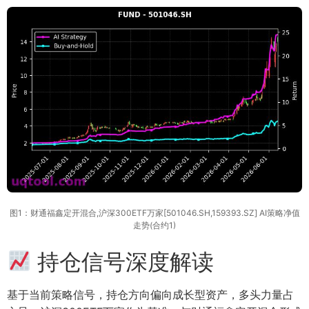
图1：财通福鑫定开混合,沪深300ETF万家[501046.SH,159393.SZ] AI策略净值
走势(合约1)
持仓信号深度解读
基于当前策略信号，持仓方向偏向成长型资产，多头力量占