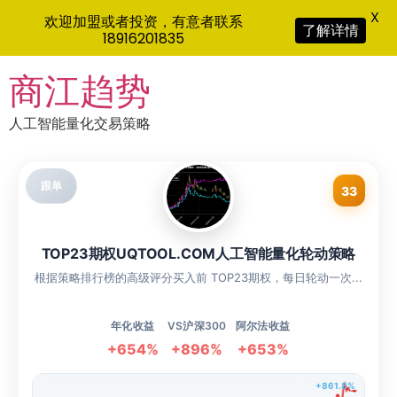
X
欢迎加盟或者投资，有意者联系
了解详情
18916201835
Skip
商江趋势
to
content
人工智能量化交易策略
跟单
33
TOP23期权UQTOOL.COM人工智能量化轮动策略
根据策略排行榜的高级评分买入前 TOP23期权，每日轮动一次...
年化收益
VS沪深300
阿尔法收益
+654%
+896%
+653%
+861.8%