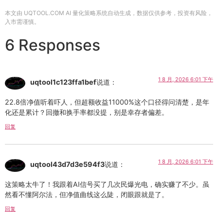
本文由 UQTOOL.COM AI 量化策略系统自动生成，数据仅供参考，投资有风险，
入市需谨慎。
6 Responses
1 8 月, 2026 6:01 下午
uqtool1c123ffa1bef
说道：
22.8倍净值听着吓人，但超额收益11000%这个口径得问清楚，是年
化还是累计？回撤和换手率都没提，别是幸存者偏差。
回复
1 8 月, 2026 6:01 下午
uqtool43d7d3e594f3
说道：
这策略太牛了！我跟着AI信号买了几次民爆光电，确实赚了不少。虽
然看不懂阿尔法，但净值曲线这么陡，闭眼跟就是了。
回复