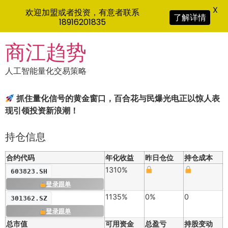
X
欢迎加盟或者投资，有意者联系
了解详情
18916201835
Skip
商江趋势
to
content
人工智能量化交易策略
抓住量化信号的黄金窗口，百合花与民爆光电正以惊人表
现引领投资新浪潮！
持仓信息
合约代码
年化收益
昨日仓位
持仓成本
1310%
603823.SH
登录跟单
1135%
0%
0
301362.SZ
登录跟单
总市值
可用资金
总盈亏
持股变动