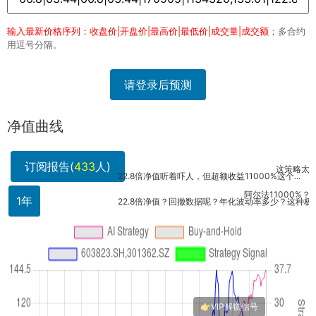
输入最新价格序列：收盘价|开盘价|最高价|最低价|成交量|成交额
；多合约
用逗号分隔。
请登录后预测
净值曲线
订阅报告(
433
人)
这策略太牛了！
22.8倍净值听着吓人，但超额收益11000%这个...
阿尔法11000%？这得
1年
22.8倍净值？回撤数据呢？年化波动率多少？这种极...
光看收益没用，得看持仓