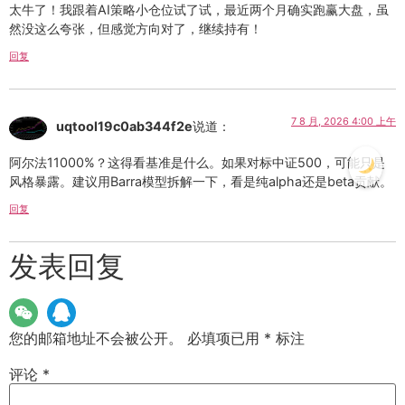
太牛了！我跟着AI策略小仓位试了试，最近两个月确实跑赢大盘，虽
然没这么夸张，但感觉方向对了，继续持有！
回复
7 8 月, 2026 4:00 上午
uqtool19c0ab344f2e
说道：
阿尔法11000%？这得看基准是什么。如果对标中证500，可能只是
风格暴露。建议用Barra模型拆解一下，看是纯alpha还是beta贡献。
回复
发表回复
您的邮箱地址不会被公开。
必填项已用
*
标注
评论
*