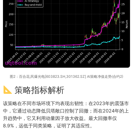
图2：百合花,民爆光电[603823.SH,301362.SZ] AI策略净值走势(合约2)
策略指标解析
该策略在不同市场环境下均表现出韧性：在2023年的震荡市
中，它通过动态降低贝塔敞口控制了回撤；而在2024年的上
升趋势中，它又利用动量因子放大收益。最大回撤率仅
8.9%，远低于同类策略，证明了其适应性。