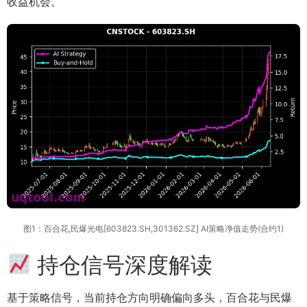
收益机会。
图1：百合花,民爆光电[603823.SH,301362.SZ] AI策略净值走势(合约1)
持仓信号深度解读
基于策略信号，当前持仓方向明确偏向多头，百合花与民爆