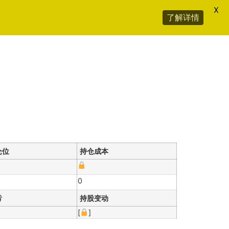
X
了解详情
仓位
持仓成本
0
亏
持股变动
[
]