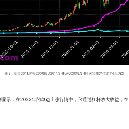
图2：沥青2611,沪银2608[BU2611.SHF,AG2608.SHF] AI策略净值走势(合约2)
显示，在2023年的单边上涨行情中，它通过杠杆放大收益；在
。