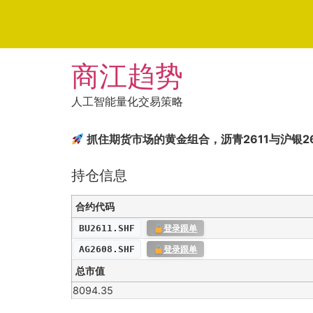
Skip
商江趋势
to
content
人工智能量化交易策略
抓住期货市场的黄金组合，沥青2611与沪银2
持仓信息
合约代码
BU2611.SHF
登录跟单
AG2608.SHF
登录跟单
总市值
8094.35