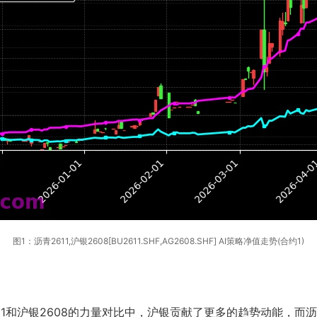
图1：沥青2611,沪银2608[BU2611.SHF,AG2608.SHF] AI策略净值走势(合约1)
11和沪银2608的力量对比中，沪银贡献了更多的趋势动能，