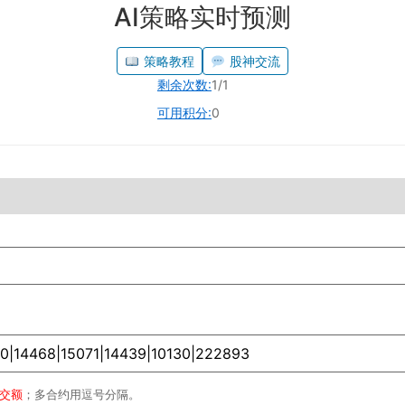
AI策略实时预测
策略教程
股神交流
剩余次数:
1/1
可用积分:
0
成交额
；多合约用逗号分隔。