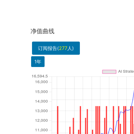
净值曲线
订阅报告(
277
人)
1年