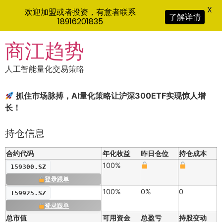
X
欢迎加盟或者投资，有意者联系
了解详情
18916201835
Skip
商江趋势
to
content
人工智能量化交易策略
抓住市场脉搏，AI量化策略让沪深300ETF实现惊人增
长！
持仓信息
合约代码
年化收益
昨日仓位
持仓成本
100%
159300.SZ
登录跟单
100%
0%
0
159925.SZ
登录跟单
总市值
可用资金
总盈亏
持股变动