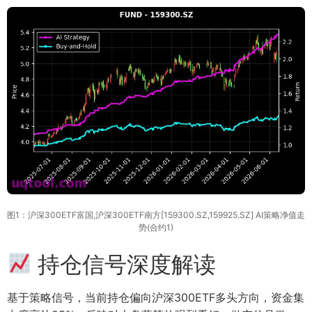
图1：沪深300ETF富国,沪深300ETF南方[159300.SZ,159925.SZ] AI策略净值走
势(合约1)
持仓信号深度解读
基于策略信号，当前持仓偏向沪深300ETF多头方向，资金集