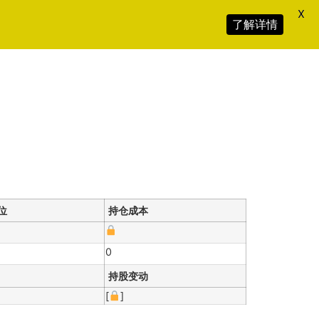
X
了解详情
位
持仓成本
0
持股变动
[
]