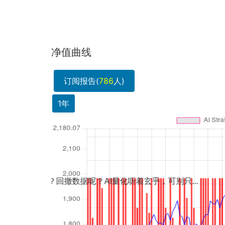
净值曲线
订阅报告(
786
人)
1年
中