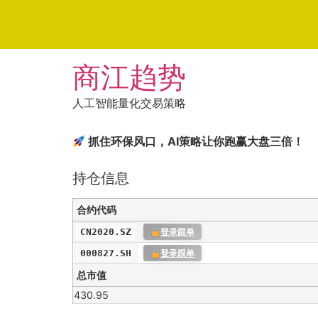
Skip
商江趋势
to
content
人工智能量化交易策略
抓住环保风口，AI策略让你跑赢大盘三倍！
持仓信息
合约代码
CN2020.SZ
登录跟单
000827.SH
登录跟单
总市值
430.95