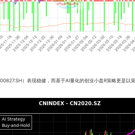
827.SH）表现稳健，而基于AI量化的创业小盘R策略更是以策