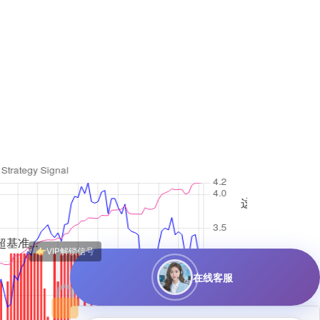
这收益太猛了！虽然不太懂AI量化，
年化184%？回
在线客服