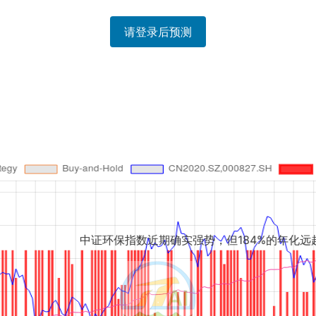
请登录后预测
证环保指数近期确实强势，但184%的年化远超基准...