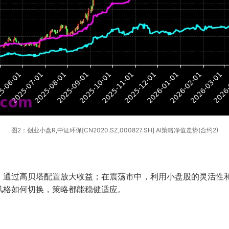
图2：创业小盘R,中证环保[CN2020.SZ,000827.SH] AI策略净值走势(合约2)
，通过高贝塔配置放大收益；在震荡市中，利用小盘股的灵活性
风格如何切换，策略都能稳健适应。