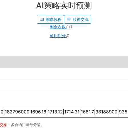
AI策略实时预测
策略教程
股神交流
剩余次数:
1/1
可用积分:
0
成交额
；多合约用逗号分隔。