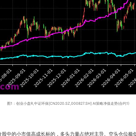
图1：创业小盘R,中证环保[CN2020.SZ,000827.SH] AI策略净值走势(合约1)
分股中的小市值高成长标的，多头力量占绝对主导。空头仓位极低