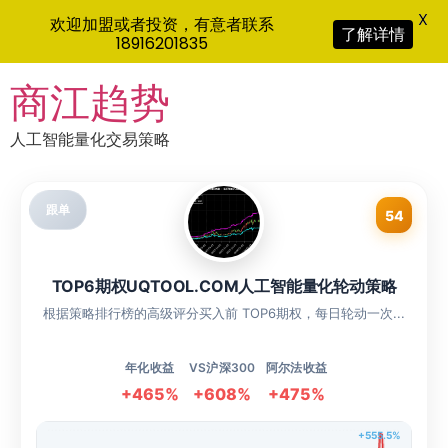
X
欢迎加盟或者投资，有意者联系
了解详情
18916201835
Skip
商江趋势
to
content
人工智能量化交易策略
跟单
54
TOP6期权UQTOOL.COM人工智能量化轮动策略
根据策略排行榜的高级评分买入前 TOP6期权，每日轮动一次...
年化收益
VS沪深300
阿尔法收益
+465%
+608%
+475%
+555.5%