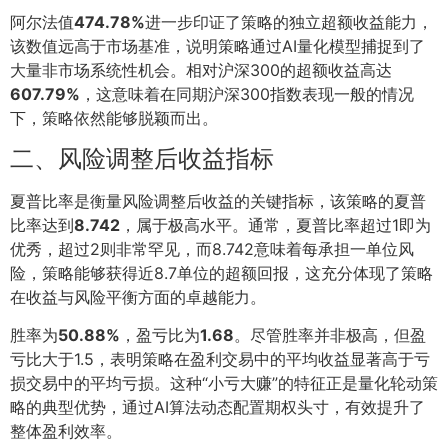
阿尔法值
474.78%
进一步印证了策略的独立超额收益能力，
该数值远高于市场基准，说明策略通过AI量化模型捕捉到了
大量非市场系统性机会。相对沪深300的超额收益高达
607.79%
，这意味着在同期沪深300指数表现一般的情况
下，策略依然能够脱颖而出。
二、风险调整后收益指标
夏普比率是衡量风险调整后收益的关键指标，该策略的夏普
比率达到
8.742
，属于极高水平。通常，夏普比率超过1即为
优秀，超过2则非常罕见，而8.742意味着每承担一单位风
险，策略能够获得近8.7单位的超额回报，这充分体现了策略
在收益与风险平衡方面的卓越能力。
胜率为
50.88%
，盈亏比为
1.68
。尽管胜率并非极高，但盈
亏比大于1.5，表明策略在盈利交易中的平均收益显著高于亏
损交易中的平均亏损。这种“小亏大赚”的特征正是量化轮动策
略的典型优势，通过AI算法动态配置期权头寸，有效提升了
整体盈利效率。