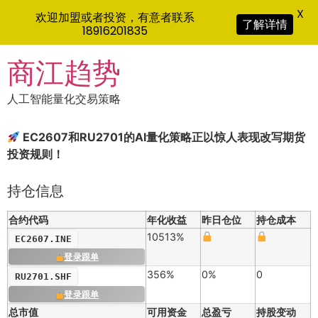
X
欢迎加盟或者投资，有意者联系
了解详情
18916201835
Skip
商江趋势
to
content
人工智能量化交易策略
EC2607和RU2701的AI量化策略正以惊人表现改写期货
投资规则！
持仓信息
合约代码
年化收益
昨日仓位
持仓成本
10513%
EC2607.INE
登录跟单
356%
0%
0
RU2701.SHF
登录跟单
总市值
可用资金
总盈亏
持股变动