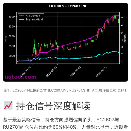
图1：EC2607.INE,橡胶2701[EC2607.INE,RU2701.SHF] AI策略净值走势(合约1)
持仓信号深度解读
基于最新策略信号，持仓方向强烈偏向多头，EC2607与
RU2701的仓位占比约为60%和40%。力量对比显示，近期看