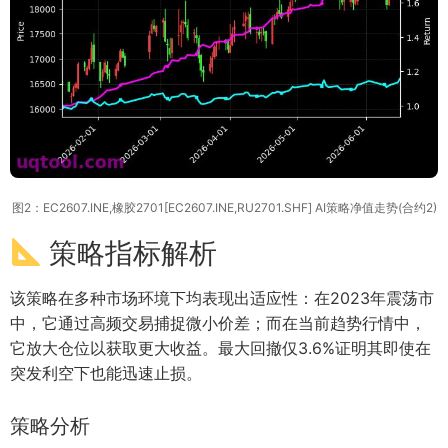
图2：EC2607.INE,橡胶2701[EC2607.INE,RU2701.SHF] AI策略净值走势(合约2)
策略指标解析
该策略在多种市场环境下均表现出适应性：在2023年震荡市
中，它通过高频交易捕捉微小价差；而在当前趋势行情中，
它放大仓位以获取更大收益。最大回撤仅3.6%证明其即使在
突发利空下也能迅速止损。
策略分析