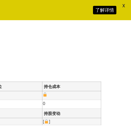
X
了解详情
位
持仓成本
0
持股变动
[
]