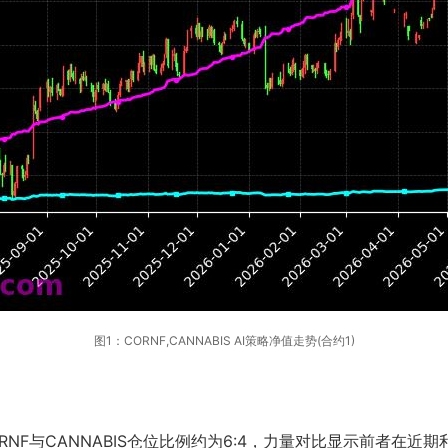
图1：CORNF,CANNABIS AI策略净值走势(合约1)
NF与CANNABIS仓位比例约为6:4，力量对比显示前者在