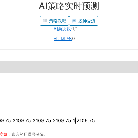
AI策略实时预测
策略教程
股神交流
剩余次数:
1/1
可用积分:
0
成交额
；多合约用逗号分隔。