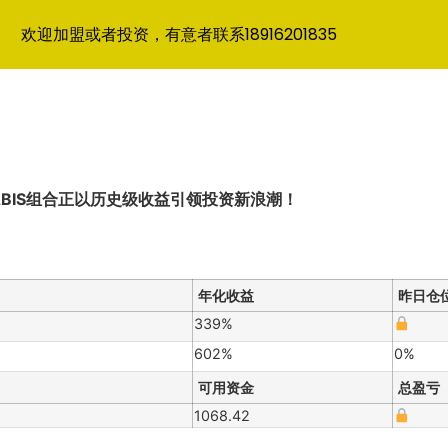
欢迎加盟或者投资，有意者联系18916201835
ABIS组合正以历史级收益引领投资新浪潮！
年化收益
昨日仓
339%
602%
0%
可用资金
总盈亏
1068.42