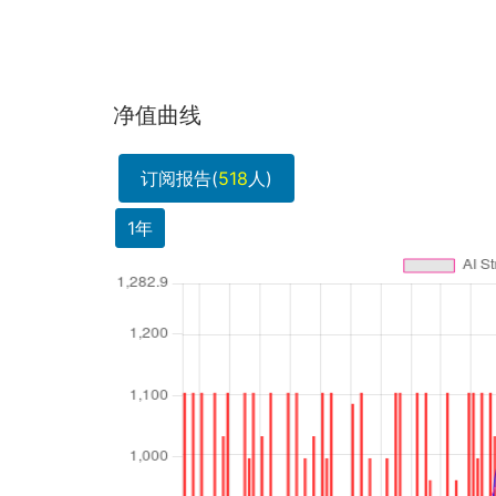
净值曲线
订阅报告(
518
人)
1年