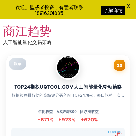
X
欢迎加盟或者投资，有意者联系
了解详情
18916201835
Skip
商江趋势
to
content
人工智能量化交易策略
跟单
28
TOP24期权UQTOOL.COM人工智能量化轮动策略
根据策略排行榜的高级评分买入前 TOP24期权，每日轮动一次...
年化收益
VS沪深300
阿尔法收益
+671%
+923%
+670%
+840.8%