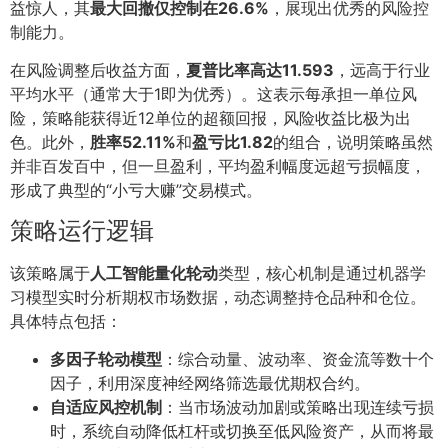
益惊人，其
最大回撤仅控制在26.6%
，展现出优秀的风险控
制能力。
在风险调整后收益方面，
夏普比率高达11.593
，远高于行业
平均水平（通常大于1即为优秀）。这表示每承担一单位风
险，策略能获得近12单位的超额回报，风险收益比极为出
色。此外，
胜率52.11%
和
盈亏比1.82
的组合，说明策略虽然
并非百发百中，但一旦盈利，平均盈利幅度远超亏损幅度，
形成了典型的“小亏大赚”交易模式。
策略运行逻辑
该策略属于
人工智能量化轮动
类型，核心机制是通过机器学
习模型实时分析期权市场数据，动态调整持仓品种和仓位。
具体特点包括：
多因子轮动模型
：综合动量、波动率、资金流等数十个
因子，利用深度神经网络筛选最优期权合约。
自适应风控机制
：当市场波动加剧或策略出现连续亏损
时，系统自动降低杠杆或切换至低风险资产，从而将最