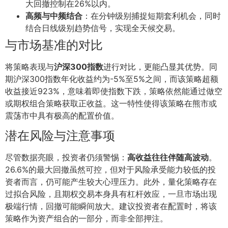
大回撤控制在26%以内。
高频与中频结合
：在分钟级别捕捉短期套利机会，同时
结合日线级别趋势信号，实现全天候交易。
与市场基准的对比
将策略表现与
沪深300指数
进行对比，更能凸显其优势。同
期沪深300指数年化收益约为-5%至5%之间，而该策略超额
收益接近923%，意味着即使指数下跌，策略依然能通过做空
或期权组合策略获取正收益。这一特性使得该策略在熊市或
震荡市中具有极高的配置价值。
潜在风险与注意事项
尽管数据亮眼，投资者仍须警惕：
高收益往往伴随高波动
。
26.6%的最大回撤虽然可控，但对于风险承受能力较低的投
资者而言，仍可能产生较大心理压力。此外，量化策略存在
过拟合风险，且期权交易本身具有杠杆效应，一旦市场出现
极端行情，回撤可能瞬间放大。建议投资者在配置时，将该
策略作为资产组合的一部分，而非全部押注。