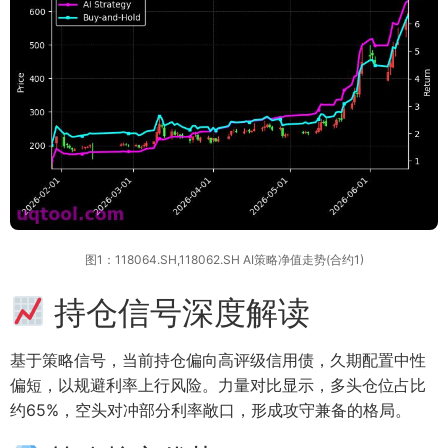
图1：118064.SH,118062.SH AI策略净值走势(合约1)
持仓信号深度解读
基于策略信号，当前持仓偏向高评级信用债，久期配置中性
偏短，以规避利率上行风险。力量对比显示，多头仓位占比
约65%，空头对冲部分利率敞口，形成攻守兼备的格局。