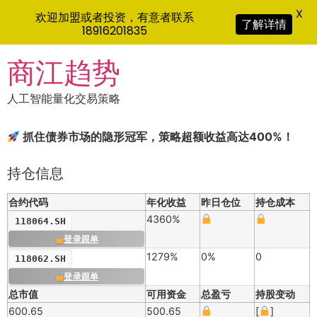
X
欢迎加盟或者投资，有意者联系
了解详情
18916201835
Skip
商江趋势
to
content
人工智能量化交易策略
抓住债券市场的隐形冠军，策略超额收益高达400%！
持仓信息
合约代码
年化收益
昨日仓位
持仓成本
4360%
118064.SH
登录跟单
1279%
0%
0
118062.SH
登录跟单
总市值
可用资金
总盈亏
持股变动
600.65
500.65
[
]