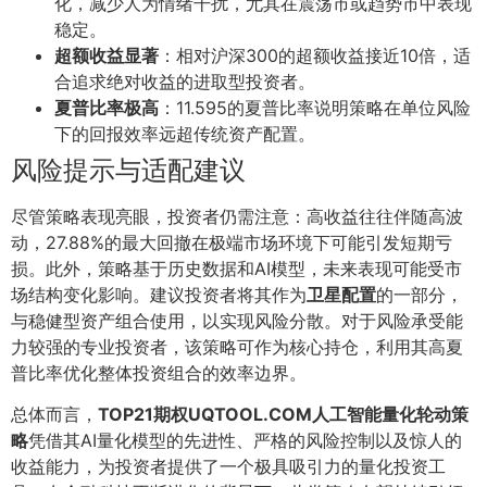
化，减少人为情绪干扰，尤其在震荡市或趋势市中表现
稳定。
超额收益显著
：相对沪深300的超额收益接近10倍，适
合追求绝对收益的进取型投资者。
夏普比率极高
：11.595的夏普比率说明策略在单位风险
下的回报效率远超传统资产配置。
风险提示与适配建议
尽管策略表现亮眼，投资者仍需注意：高收益往往伴随高波
动，27.88%的最大回撤在极端市场环境下可能引发短期亏
损。此外，策略基于历史数据和AI模型，未来表现可能受市
场结构变化影响。建议投资者将其作为
卫星配置
的一部分，
与稳健型资产组合使用，以实现风险分散。对于风险承受能
力较强的专业投资者，该策略可作为核心持仓，利用其高夏
普比率优化整体投资组合的效率边界。
总体而言，
TOP21期权UQTOOL.COM人工智能量化轮动策
略
凭借其AI量化模型的先进性、严格的风险控制以及惊人的
收益能力，为投资者提供了一个极具吸引力的量化投资工