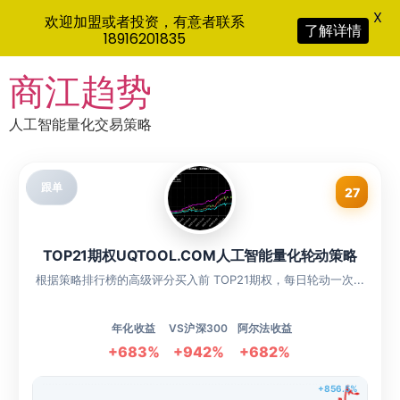
X
欢迎加盟或者投资，有意者联系
了解详情
18916201835
Skip
商江趋势
to
content
人工智能量化交易策略
跟单
27
TOP21期权UQTOOL.COM人工智能量化轮动策略
根据策略排行榜的高级评分买入前 TOP21期权，每日轮动一次...
年化收益
VS沪深300
阿尔法收益
+683%
+942%
+682%
+856.5%