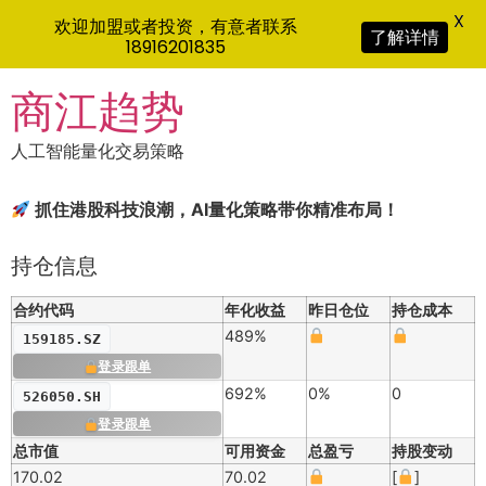
X
欢迎加盟或者投资，有意者联系
了解详情
18916201835
Skip
商江趋势
to
content
人工智能量化交易策略
抓住港股科技浪潮，AI量化策略带你精准布局！
持仓信息
合约代码
年化收益
昨日仓位
持仓成本
489%
159185.SZ
登录跟单
692%
0%
0
526050.SH
登录跟单
总市值
可用资金
总盈亏
持股变动
170.02
70.02
[
]