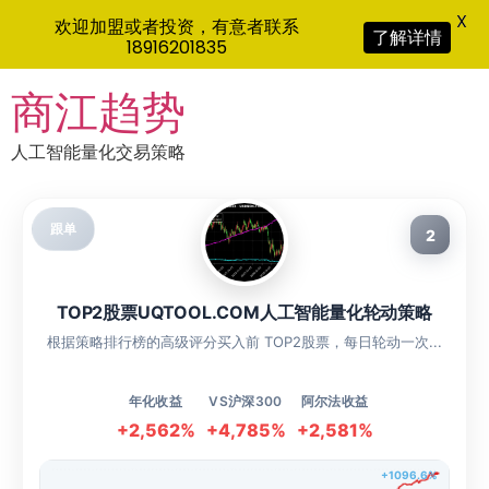
X
欢迎加盟或者投资，有意者联系
了解详情
18916201835
Skip
商江趋势
to
content
人工智能量化交易策略
跟单
2
TOP2股票UQTOOL.COM人工智能量化轮动策略
根据策略排行榜的高级评分买入前 TOP2股票，每日轮动一次...
年化收益
VS沪深300
阿尔法收益
+2,562%
+4,785%
+2,581%
+1096.6%