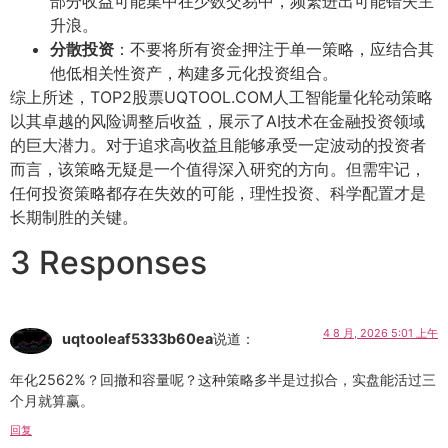
部分收益可能集中在少数交易中，频繁进出可能错失主
升浪。
分散投资
：不要将所有资金押注于单一策略，应结合其
他低相关性资产，构建多元化投资组合。
综上所述，TOP2股票UQTOOL.COM人工智能量化轮动策略
以其卓越的风险调整后收益，展示了AI技术在金融投资领域
的巨大潜力。对于追求高收益且能够承受一定波动的投资者
而言，该策略无疑是一个值得深入研究的方向。但需牢记，
任何投资策略都存在失效的可能，理性投资、科学配置才是
长期制胜的关键。
3 Responses
4 8 月, 2026 5:01 上午
uqtooleaf5333b60ea
说道：
年化2562%？回撤和容量呢？这种策略多半是过拟合，实盘能活过三
个月就算赢。
回复