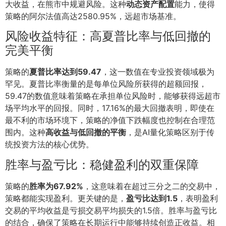
大收益，在熊市中规避风险。这种
动态资产配置
能力，使得
策略的阿尔法值高达2580.95%，远超市场基准。
风险收益特征：高夏普比率与低回撤的
完美平衡
策略的
夏普比率达到59.47
，这一数值在专业投资领域极为
罕见。夏普比率衡量的是每单位风险所获得的超额回报，
59.47的数值意味着策略在承担单位风险时，能够获得远超市
场平均水平的回报。同时，17.16%的最大回撤表明，即使在
最不利的市场环境下，策略的净值下跌幅度也控制在合理范
围内。这种
高收益与低回撤的平衡
，是AI量化策略区别于传
统投资方法的核心优势。
胜率与盈亏比：稳健盈利的双重保障
策略的
胜率为67.92%
，这意味着在超过三分之二的交易中，
策略都能实现盈利。更关键的是，
盈亏比达到1.5
，表明盈利
交易的平均收益是亏损交易平均损失的1.5倍。胜率与盈亏比
的结合，确保了策略在长期运行中能够持续创造正收益。相