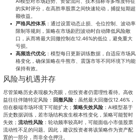
AI模型对市场趋势、资金流向、技术指标等多维度特征
的实时评分，在高胜率股票之间快速轮动，捕捉短期超
额收益。
严格风控体系
：通过设置动态止损、仓位控制、波动率
限制等规则，策略在市场剧烈波动时自动降低风险敞
口，从而将最大回撤控制在12.46%的低位，避免重大
亏损。
高频迭代优化
：模型每日更新训练数据，自适应市场风
格变化，确保策略在牛熊市、震荡市等不同环境下均能
保持有效。
风险与机遇并存
尽管策略历史表现极为亮眼，但投资者仍需理性看待。高收
益往往伴随特定风险：
回撤风险
：虽然最大回撤仅12.46%，
但在极端市场环境下可能扩大；
策略失效风险
：AI模型基于
历史数据训练，若市场结构发生根本性变化，策略可能暂时
失效；
流动性风险
：轮动频率较高时，可能面临小市值股票
流动性不足的问题。因此，建议投资者将该策略作为资产配
置的一部分，而非全仓押注。