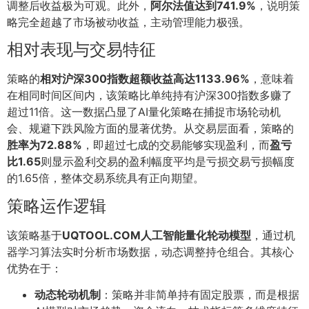
调整后收益极为可观。此外，
阿尔法值达到741.9%
，说明策
略完全超越了市场被动收益，主动管理能力极强。
相对表现与交易特征
策略的
相对沪深300指数超额收益高达1133.96%
，意味着
在相同时间区间内，该策略比单纯持有沪深300指数多赚了
超过11倍。这一数据凸显了AI量化策略在捕捉市场轮动机
会、规避下跌风险方面的显著优势。从交易层面看，策略的
胜率为72.88%
，即超过七成的交易能够实现盈利，而
盈亏
比1.65
则显示盈利交易的盈利幅度平均是亏损交易亏损幅度
的1.65倍，整体交易系统具有正向期望。
策略运作逻辑
该策略基于
UQTOOL.COM人工智能量化轮动模型
，通过机
器学习算法实时分析市场数据，动态调整持仓组合。其核心
优势在于：
动态轮动机制
：策略并非简单持有固定股票，而是根据