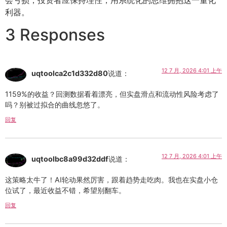
利器。
3 Responses
12 7 月, 2026 4:01 上午
uqtoolca2c1d332d80
说道：
1159%的收益？回测数据看着漂亮，但实盘滑点和流动性风险考虑了
吗？别被过拟合的曲线忽悠了。
回复
12 7 月, 2026 4:01 上午
uqtoolbc8a99d32ddf
说道：
这策略太牛了！AI轮动果然厉害，跟着趋势走吃肉。我也在实盘小仓
位试了，最近收益不错，希望别翻车。
回复