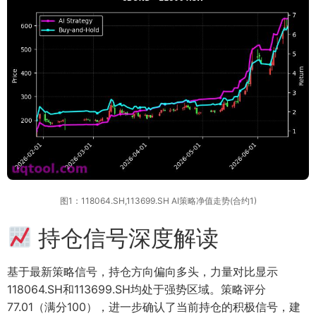
图1：118064.SH,113699.SH AI策略净值走势(合约1)
持仓信号深度解读
基于最新策略信号，持仓方向偏向多头，力量对比显示
118064.SH和113699.SH均处于强势区域。策略评分
77.01（满分100），进一步确认了当前持仓的积极信号，建