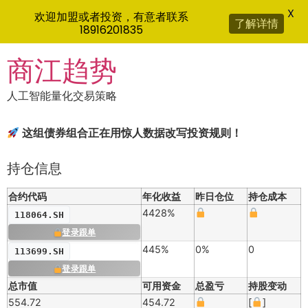
X
欢迎加盟或者投资，有意者联系
了解详情
18916201835
Skip
商江趋势
to
content
人工智能量化交易策略
这组债券组合正在用惊人数据改写投资规则！
持仓信息
合约代码
年化收益
昨日仓位
持仓成本
4428%
118064.SH
登录跟单
445%
0%
0
113699.SH
登录跟单
总市值
可用资金
总盈亏
持股变动
554.72
454.72
[
]