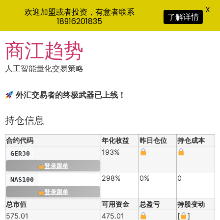
X
欢迎加盟或者投资，有意者联系
了解详情
18916201835
Skip
商江趋势
to
content
人工智能量化交易策略
外汇交易者的终极武器已上线！
持仓信息
合约代码
年化收益
昨日仓位
持仓成本
193%
GER30
登录跟单
298%
0%
0
NAS100
登录跟单
总市值
可用资金
总盈亏
持股变动
575.01
475.01
[
]