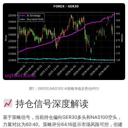
图1：GER30,NAS100 AI策略净值走势(合约1)
持仓信号深度解读
基于策略信号，当前持仓偏向GER30多头和NAS100空头，
力量对比为60:40。策略评分64.16提示市场风险可控，但建