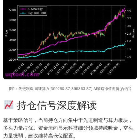
图1：先进制造,国证算力[399260.SZ,399363.SZ] AI策略净值走势(合约1)
持仓信号深度解读
基于策略信号，当前持仓方向集中于先进制造与算力板块，
多头力量占优。资金流向显示科技细分领域持续吸金，空头
力量微弱，建议维持高仓位配置。