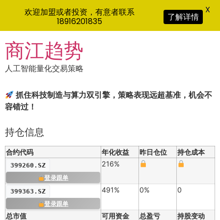
X
欢迎加盟或者投资，有意者联系
了解详情
18916201835
Skip
商江趋势
to
content
人工智能量化交易策略
抓住科技制造与算力双引擎，策略表现远超基准，机会不
容错过！
持仓信息
合约代码
年化收益
昨日仓位
持仓成本
216%
399260.SZ
登录跟单
491%
0%
0
399363.SZ
登录跟单
总市值
可用资金
总盈亏
持股变动