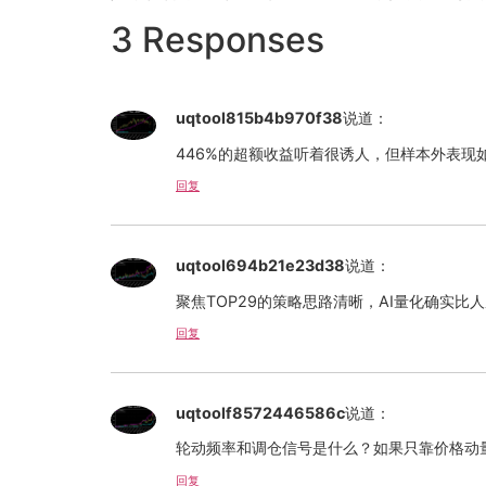
3 Responses
uqtool815b4b970f38
说道：
446%的超额收益听着很诱人，但样本外表现
回复
uqtool694b21e23d38
说道：
聚焦TOP29的策略思路清晰，AI量化确实
回复
uqtoolf8572446586c
说道：
轮动频率和调仓信号是什么？如果只靠价格动
回复