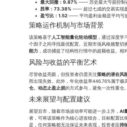
最大回撤：9.87%
—— 历史最大亏损控制
胜率：73.38%
—— 超过七成的交易实现
盈亏比：1.52
—— 平均盈利金额是平均亏损
策略运作机制与市场背景
该策略基于
人工智能量化轮动模型
，通过深度学
个因子之间寻找最优配置。近期市场风格频繁切换
能力
，成功捕捉了结构性行情中的超额收益。相对
风险与收益的平衡艺术
尽管收益亮眼，但投资者仍需关注
策略的潜在风
而出现失效。此外，年化收益率446.76%属于
仓、动态止盈止损
的方式参与，避免一次性重仓
未来展望与配置建议
展望后市，随着市场波动率可能进一步上升，
A
者，可将该策略作为核心进攻组合，目标配置比例在
是，任何策略都无法保证未来表现，投资者应
持