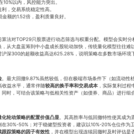
在10%以内，风控能力突出。
盈利，交易系统稳定性高。
金额的1.52倍，盈利质量良好。
习算法对TOP29只股票进行动态筛选与权重分配。模型会实时
，从大盘蓝筹到中小盘成长股轮动加快，传统量化模型往往难以
沪深300的超额收益高达625.28%，说明策略在多数市场环
险
。最大回撤9.87%虽然较低，但在极端市场条件下（如流动性
极高收益水平，通常伴随
较高的换手率和交易成本
，实际复利过程
。同时，可结合该策略与低相关性资产（如债券、商品）进行组
I量化轮动策略的配置价值凸显
。其高胜率与低回撤特性使其成为震
30%-50%；对于稳健型投资者，建议以10%-20%仓位作
续跟踪策略的因子有效性
，并在模型出现连续回撤时及时评估是