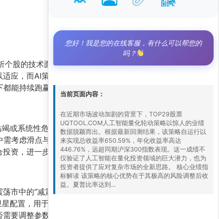
您好！我是您的在线客服，有什么可以帮您的
吗？
分析个股的技术面、资金面以及市场情绪数据，在多
适应，而AI策略凭借其
自适应学习和非线性拟合
境下都能持续跑赢指数。
当前页面内容：
在近期市场波动加剧的背景下，TOP29股票
UQTOOL.COM人工智能量化轮动策略以惊人的业绩
枯竭或系统性危机），AI模型可能因历史数据偏差
数据脱颖而出。根据最新回测结果，该策略自运行以
中需考虑滑点与费率影响。建议投资者采用
分批建
来实现总收益率650.59%，年化收益率高达
446.76%，远超同期沪深300指数表现。这一成绩不
合投资，进一步分散风险。
仅验证了人工智能在量化投资领域的巨大潜力，也为
投资者提供了应对复杂市场的全新思路。 核心业绩指
标解读 该策略的核心优势在于其极高的风险调整后收
益。夏普比率达到...
荡市中的“减震器”。对于风险偏好较高的投资
为卫星配置，用于增强整体组合收益。需要强调的
否需要调整参数或止损。