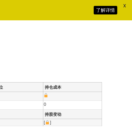
X
了解详情
位
持仓成本
0
持股变动
[
]