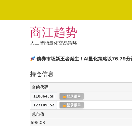
Skip
商江趋势
to
content
人工智能量化交易策略
债券市场新王者诞生！AI量化策略以76.79
持仓信息
合约代码
118064.SH
登录跟单
127109.SZ
登录跟单
总市值
595.08