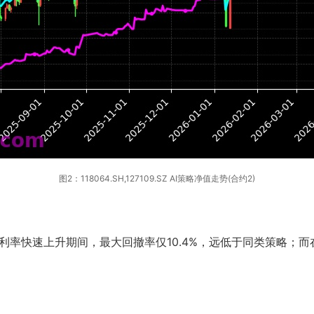
图2：118064.SH,127109.SZ AI策略净值走势(合约2)
率快速上升期间，最大回撤率仅10.4%，远低于同类策略；而在20