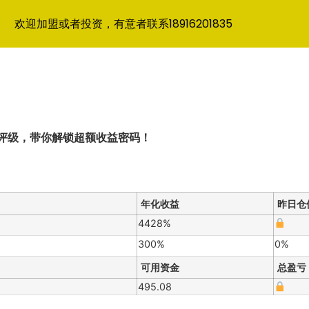
欢迎加盟或者投资，有意者联系18916201835
分评级，带你解锁超额收益密码！
年化收益
昨日仓
4428%
300%
0%
可用资金
总盈亏
495.08