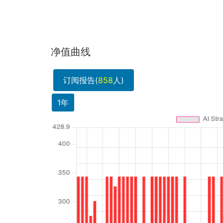
净值曲线
订阅报告(
858
人)
1年