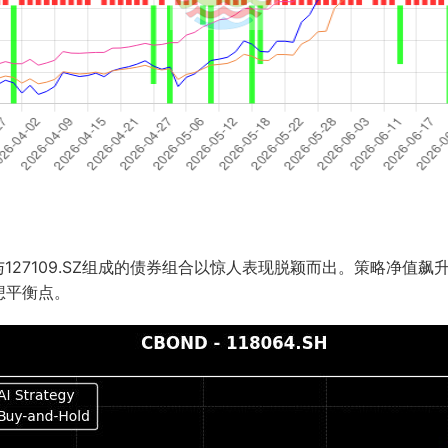
与127109.SZ组成的债券组合以惊人表现脱颖而出。策略净值飙
想平衡点。