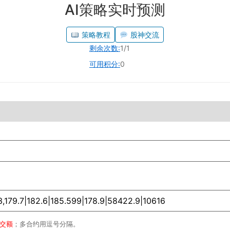
AI策略实时预测
策略教程
股神交流
剩余次数:
1/1
可用积分:
0
成交额
；多合约用逗号分隔。