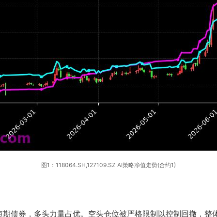
图1：118064.SH,127109.SZ AI策略净值走势(合约1)
短期债券，多头力量占优。空头仓位被严格限制以控制回撤，整