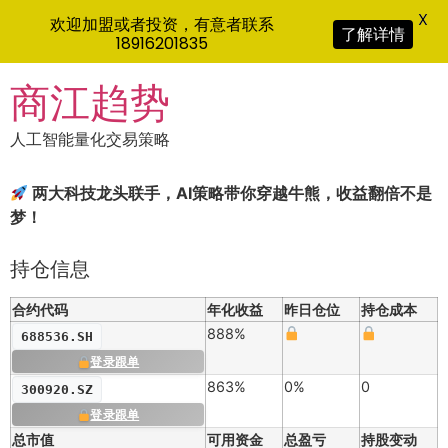
X
欢迎加盟或者投资，有意者联系
了解详情
18916201835
Skip
商江趋势
to
content
人工智能量化交易策略
两大科技龙头联手，AI策略带你穿越牛熊，收益翻倍不是
梦！
持仓信息
合约代码
年化收益
昨日仓位
持仓成本
888%
688536.SH
登录跟单
863%
0%
0
300920.SZ
登录跟单
总市值
可用资金
总盈亏
持股变动