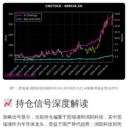
图1：思瑞浦,润阳科技[688536.SH,300920.SZ] AI策略净值走势(合约1)
持仓信号深度解读
策略信号显示，当前持仓偏重于思瑞浦和润阳科技，其中思
瑞浦作为半导体龙头，受益于国产替代趋势；润阳科技则凭