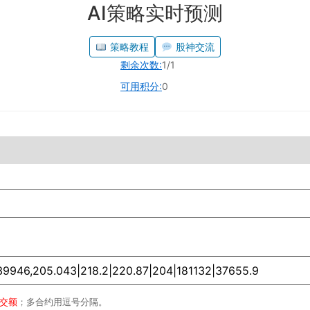
AI策略实时预测
策略教程
股神交流
剩余次数:
1/1
可用积分:
0
成交额
；多合约用逗号分隔。