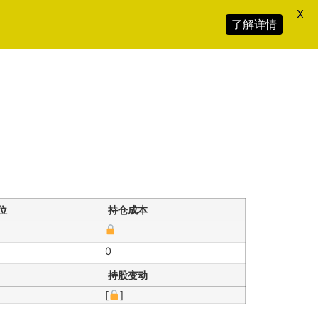
X
了解详情
位
持仓成本
0
持股变动
[
]