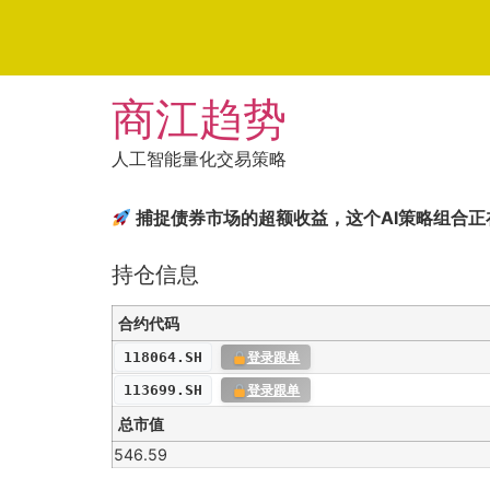
Skip
商江趋势
to
content
人工智能量化交易策略
捕捉债券市场的超额收益，这个AI策略组合正
持仓信息
合约代码
118064.SH
登录跟单
113699.SH
登录跟单
总市值
546.59