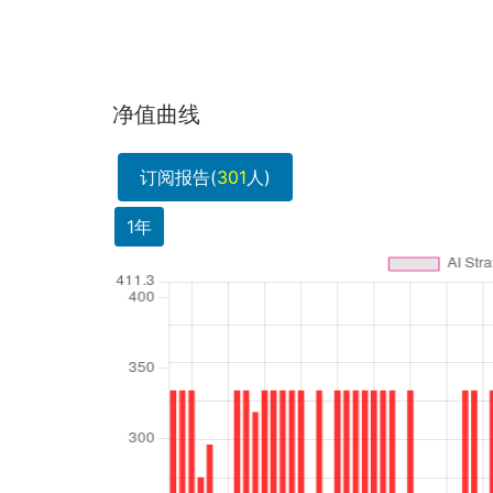
净值曲线
订阅报告(
301
人)
1年