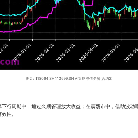
图2：118064.SH,113699.SH AI策略净值走势(合约2)
下行周期中，通过久期管理放大收益；在震荡市中，借助波动率过
有效性。