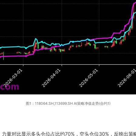
图1：118064.SH,113699.SH AI策略净值走势(合约1)
力量对比显示多头仓位占比约70%，空头仓位30%，反映出