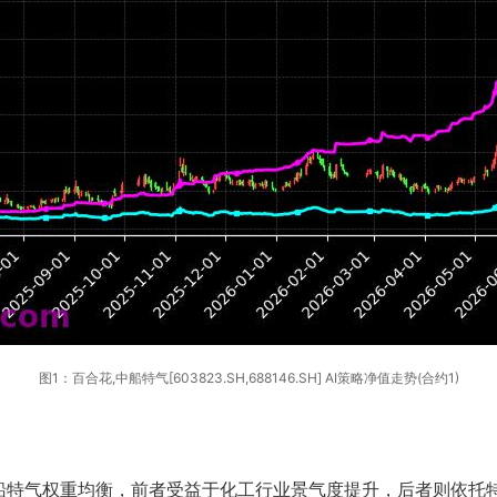
图1：百合花,中船特气[603823.SH,688146.SH] AI策略净值走势(合约1)
船特气权重均衡，前者受益于化工行业景气度提升，后者则依托