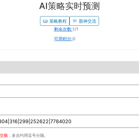
AI策略实时预测
策略教程
股神交流
剩余次数:
1/1
可用积分:
0
成交额
；多合约用逗号分隔。