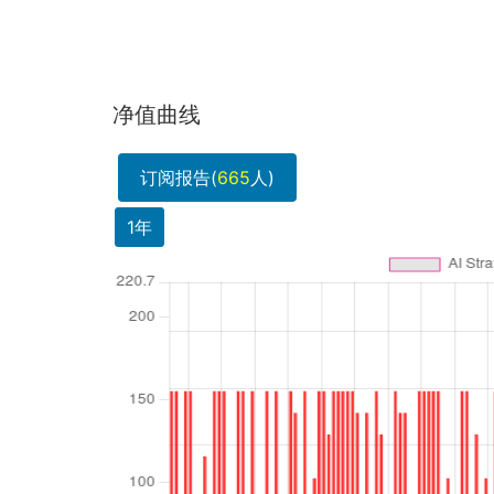
净值曲线
订阅报告(
665
人)
1年