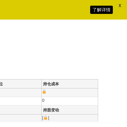
X
了解详情
位
持仓成本
0
持股变动
[
]