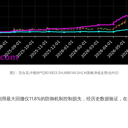
图2：百合花,中船特气[603823.SH,688146.SH] AI策略净值走势(合约2)
最大回撤仅11.8%的防御机制控制损失，经历史数据验证，在多