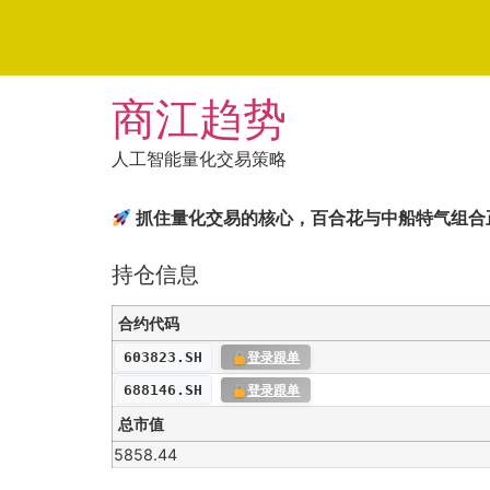
Skip
商江趋势
to
content
人工智能量化交易策略
抓住量化交易的核心，百合花与中船特气组合
持仓信息
合约代码
603823.SH
登录跟单
688146.SH
登录跟单
总市值
5858.44