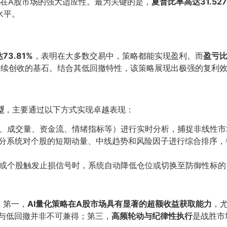
在A股市场的强大适应性。最为关键的是，
夏普比率高达31.527
水平。
73.81%
，表明在大多数交易中，策略都能实现盈利。而
盈亏比
策略持续创收的基石。结合其低回撤特性，该策略展现出极强的复利
型
，主要通过以下方式实现卓越表现：
、成交量、资金流、情绪指标等）进行实时分析，捕捉非线性市
I评分系统对个股的短期动量、中线趋势和风险因子进行综合排序
或个股触发止损信号时，系统自动降低仓位或切换至防御性标的，
：第一，
AI量化策略在A股市场具有显著的超额收益获取能力
，
收益与低回撤并非不可兼得；第三，
高频轮动与纪律性执行
是战胜市