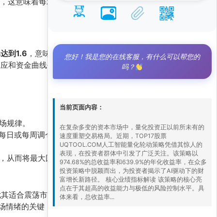
，这意味着每承担一单位风险，策略能带来超过
达到1.6
，意味着平均每笔盈利交易是亏损交易的
您好！我是您的在线客服，有什么可以帮您的
效应和资金曲线平滑度。
吗？
当前页面内容：
场规律。
在复杂多变的资本市场中，量化投资正以前所未有的
，每日或每周调仓，确保资金始终配置于最强个
速度重塑交易格局。近期，TOP17股票
UQTOOL.COM人工智能量化轮动策略凭借其惊人的
表现，在投资者群体中引发了广泛关注。该策略以
从而将最大回撤控制在11%以内。
974.68%的总收益率和639.9%的年化收益率，在众多
投资策略中脱颖而出，为投资者揭示了AI驱动下的财
富增长新路径。 核心业绩指标解读 该策略的核心亮
点在于其超高的收益能力与极低的风险控制水平。具
尤其适合震荡市和结构性行情；第二，
风险控制是
体来看，总收益率...
场情绪的关键，量化模型能有效避免人性弱点导