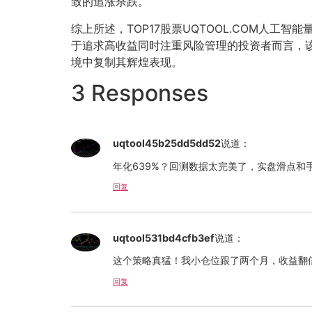
致的追涨杀跌。
综上所述，TOP17股票UQTOOL.COM人工智
于追求高收益同时注重风险管理的投资者而言，
境中复制其辉煌表现。
3 Responses
uqtool45b25dd5dd52
说道：
年化639%？回测数据太完美了，实盘滑点和
回复
uqtool531bd4cfb3ef
说道：
这个策略真猛！我小仓位跟了两个月，收益翻
回复