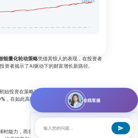
+482.2%
人工智能量化轮动策略
凭借其惊人的表现，在投资者
为投资者揭示了AI驱动下的财富增长新路径。
初始投资在策略运作下实现了接近十倍的增值。
9%
，在如此高收益的背景下，这一数字显得尤为
在线客服
择时能力，而非市场整体上涨。同时，
相对沪深