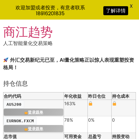
X
欢迎加盟或者投资，有意者联系
了解详情
18916201835
Skip
商江趋势
to
content
人工智能量化交易策略
外汇交易新纪元已至，AI量化策略正以惊人表现重塑投资
格局！
持仓信息
合约代码
年化收益
昨日仓位
持仓成本
163%
AUS200
登录跟单
78%
0%
0
EURNOK.FXCM
登录跟单
总市值
可用资金
总盈亏
持股变动