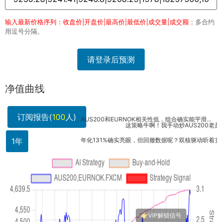
输入最新价格序列：收盘价|开盘价|最高价|最低价|成交量|成交额
；多合约
用逗号分隔。
请登录后预测
净值曲线
订阅报告(
100
人)
AUS200和EURNOK相关性低，组合确实能平滑...
这策略牛啊！我手动炒AUS200老是亏，AI
1年
年化131%确实亮眼，但回撤数据呢？双核驱动听着玄...