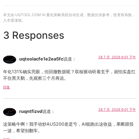
本文由 UQTOOL.COM AI 量化策略系统自动生成，数据仅供参考，投资有风险，
入市需谨慎。
3 Responses
28 7 月, 2026 6:01 下午
uqtoolacfe1e2ea5fc
说道：
年化131%确实亮眼，但回撤数据呢？双核驱动听着玄乎，就怕实盘扛
不住黑天鹅，先观察三个月再说。
回复
28 7 月, 2026 6:01 下午
ruqntfizvd
说道：
这策略牛啊！我手动炒AUS200老是亏，AI能跑出这收益，果断跟投
一波，希望别翻车。