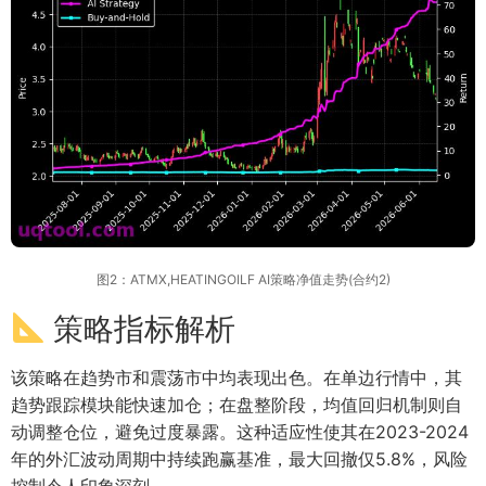
图2：ATMX,HEATINGOILF AI策略净值走势(合约2)
策略指标解析
该策略在趋势市和震荡市中均表现出色。在单边行情中，其
趋势跟踪模块能快速加仓；在盘整阶段，均值回归机制则自
动调整仓位，避免过度暴露。这种适应性使其在2023-2024
年的外汇波动周期中持续跑赢基准，最大回撤仅5.8%，风险
控制令人印象深刻。