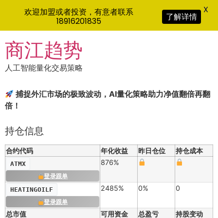
X
欢迎加盟或者投资，有意者联系
了解详情
18916201835
Skip
商江趋势
to
content
人工智能量化交易策略
捕捉外汇市场的极致波动，AI量化策略助力净值翻倍再翻
倍！
持仓信息
合约代码
年化收益
昨日仓位
持仓成本
876%
ATMX
登录跟单
2485%
0%
0
HEATINGOILF
登录跟单
总市值
可用资金
总盈亏
持股变动