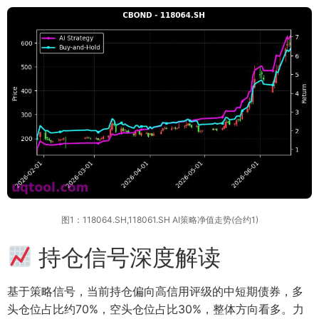
图1：118064.SH,118061.SH AI策略净值走势(合约1)
持仓信号深度解读
基于策略信号，当前持仓偏向高信用评级的中短期债券，多
头仓位占比约70%，空头仓位占比30%，整体方向看多。力