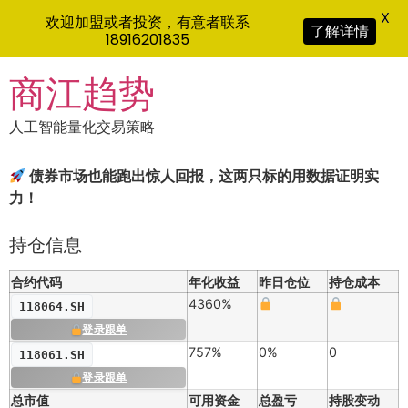
X
欢迎加盟或者投资，有意者联系
了解详情
18916201835
Skip
商江趋势
to
content
人工智能量化交易策略
债券市场也能跑出惊人回报，这两只标的用数据证明实
力！
持仓信息
合约代码
年化收益
昨日仓位
持仓成本
4360%
118064.SH
登录跟单
757%
0%
0
118061.SH
登录跟单
总市值
可用资金
总盈亏
持股变动