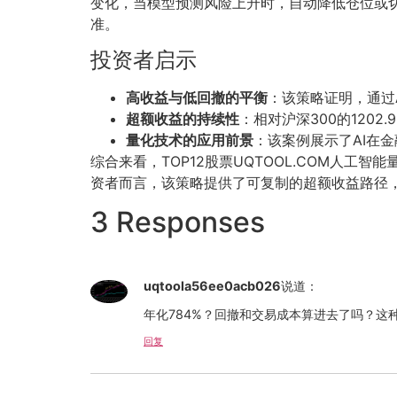
变化，当模型预测风险上升时，自动降低仓位或切
准。
投资者启示
高收益与低回撤的平衡
：该策略证明，通过
超额收益的持续性
：相对沪深300的12
量化技术的应用前景
：该案例展示了AI在
综合来看，TOP12股票UQTOOL.COM人工智
资者而言，该策略提供了可复制的超额收益路径
3 Responses
uqtoola56ee0acb026
说道：
年化784%？回撤和交易成本算进去了吗？
回复