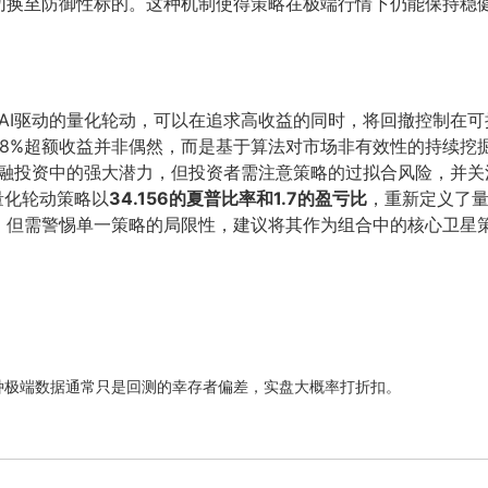
换至防御性标的。这种机制使得策略在极端行情下仍能保持稳健，
AI驱动的量化轮动，可以在追求高收益的同时，将回撤控制在
02.98%超额收益并非偶然，而是基于算法对市场非有效性的持续
金融投资中的强大潜力，但投资者需注意策略的过拟合风险，并
能量化轮动策略以
34.156的夏普比率和1.7的盈亏比
，重新定义了
，但需警惕单一策略的局限性，建议将其作为组合中的核心卫星
这种极端数据通常只是回测的幸存者偏差，实盘大概率打折扣。