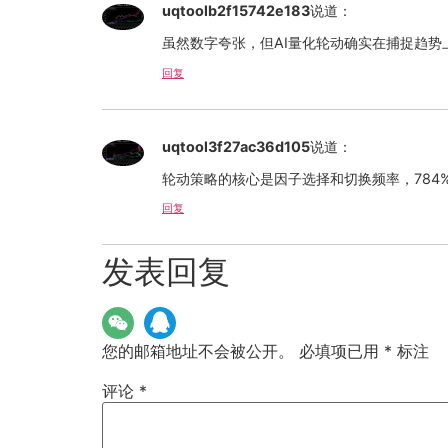
uqtoolb2f15742e183
说道：
虽然数字夸张，但AI量化轮动确实在捕捉趋
回复
uqtool3f27ac36d105
说道：
轮动策略的核心是因子选择和切换频率，78
回复
发表回复
您的邮箱地址不会被公开。
必填项已用
*
标注
评论
*