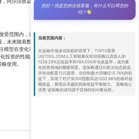
阿尔法收益高达781.04%，显著跑赢市场基
您好！我是您的在线客服，有什么可以帮您的
吗？
可接受范围内，这对风险厌恶型投资者尤为重要。
当前页面内容：
挖掘，未来随着数据积累，策略有望进一步优化。
关注模型在变化市场中的适应能力。
在金融市场波动加剧的背景下，TOP12股票
量化投资的性能标准。对于寻求高效资产配置的投
UQTOOL.COM人工智能量化轮动策略以其惊人的
1228.29%总收益率和784.55%年化收益率，成为量
策略使用。
化投资领域的耀眼明星。该策略通过AI算法动态筛选
并轮动配置12只股票，在控制最大回撤仅12.76%的前
提下，实现了对沪深300指数高达1202.98%的相对超
额收益，展现出卓越的风险收益平衡能力。 策略核心
优势 该策略的成功源于其独特的AI量化框...
11 7 月, 2026 5:00 上午