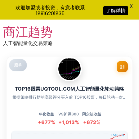
X
欢迎加盟或者投资，有意者联系
了解详情
18916201835
Skip
商江趋势
to
content
人工智能量化交易策略
跟单
21
TOP16股票UQTOOL.COM人工智能量化轮动策略
根据策略排行榜的高级评分买入前 TOP16股票，每日轮动一次...
年化收益
VS沪深300
阿尔法收益
+677%
+1,013%
+672%
+516.8%