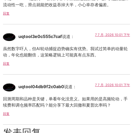
流动性一吃，滑点就能把收益吞掉大半，小心幸存者偏差。
回复
7 7 月, 2026 10:01 下午
uqtool3e0c555c7caf
说道：
虽然数字吓人，但AI轮动捕捉趋势确实有优势。我试过简单的动量轮
动，年化也能翻倍，这策略逻辑上可能真有点东西。
回复
7 7 月, 2026 10:01 下午
uqtool04db9f2c0ab0
说道：
回测周期和品种是关键，单看年化没意义。如果用的是高频轮动，手
续费和调仓频率匹配吗？能分享下最大回撤和夏普比率吗？
回复
发表回复