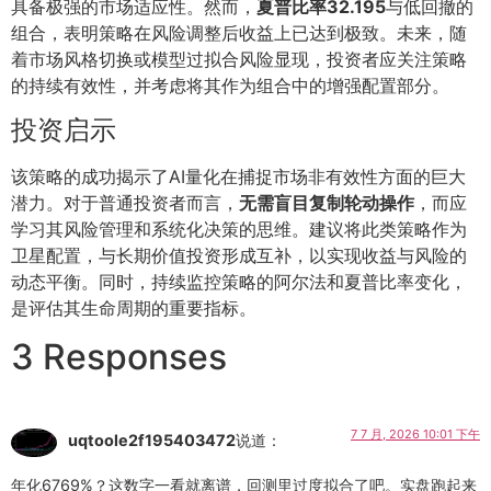
具备极强的市场适应性。然而，
夏普比率32.195
与低回撤的
组合，表明策略在风险调整后收益上已达到极致。未来，随
着市场风格切换或模型过拟合风险显现，投资者应关注策略
的持续有效性，并考虑将其作为组合中的增强配置部分。
投资启示
该策略的成功揭示了AI量化在捕捉市场非有效性方面的巨大
潜力。对于普通投资者而言，
无需盲目复制轮动操作
，而应
学习其风险管理和系统化决策的思维。建议将此类策略作为
卫星配置，与长期价值投资形成互补，以实现收益与风险的
动态平衡。同时，持续监控策略的阿尔法和夏普比率变化，
是评估其生命周期的重要指标。
3 Responses
7 7 月, 2026 10:01 下午
uqtoole2f195403472
说道：
年化6769%？这数字一看就离谱，回测里过度拟合了吧。实盘跑起来