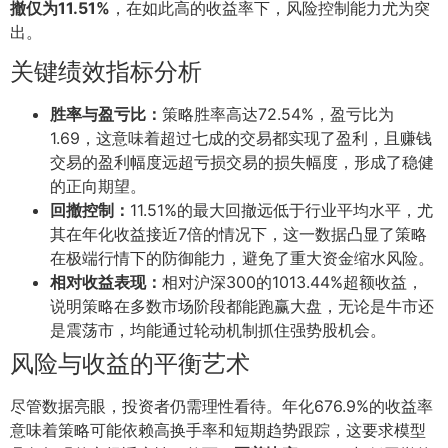
撤仅为11.51%
，在如此高的收益率下，风险控制能力尤为突
出。
关键绩效指标分析
胜率与盈亏比：
策略胜率高达72.54%，盈亏比为
1.69，这意味着超过七成的交易都实现了盈利，且赚钱
交易的盈利幅度远超亏损交易的损失幅度，形成了稳健
的正向期望。
回撤控制：
11.51%的最大回撤远低于行业平均水平，尤
其在年化收益接近7倍的情况下，这一数据凸显了策略
在极端行情下的防御能力，避免了重大资金缩水风险。
相对收益表现：
相对沪深300的1013.44%超额收益，
说明策略在多数市场阶段都能跑赢大盘，无论是牛市还
是震荡市，均能通过轮动机制抓住强势股机会。
风险与收益的平衡艺术
尽管数据亮眼，投资者仍需理性看待。年化676.9%的收益率
意味着策略可能依赖高换手率和短期趋势跟踪，这要求模型