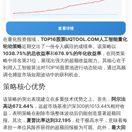
查看详情
在量化投资领域，
TOP16股票UQTOOL.COM人工智能量化
轮动策略
近期交出了一份令人瞩目的成绩单。该策略以
1038.75%的总收益率
和
676.9%的年化收益率
，在同类策
略中排名第21位，展现出强大的超额收益能力。其核心在于
利用人工智能算法对TOP16股票池进行动态轮动，通过高频
调仓捕捉市场短期波动中的获利机会。
策略核心优势
该策略的突出表现建立在多重技术优势之上。首先，
阿尔法
高达672.44%
，远超市场基准沪深300的1013.44%相对收
益，表明策略在剔除市场整体波动后仍能创造显著超额回
报。其次，
夏普比率达到32.195
，处于极高水平，意味着每
承担一单位风险所获得的超额回报极为可观。此外，
最大回