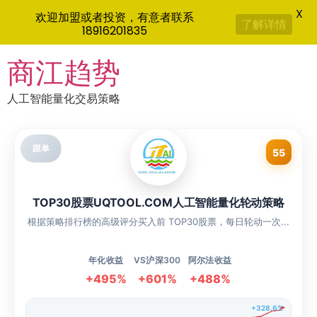
X
欢迎加盟或者投资，有意者联系
了解详情
18916201835
Skip
商江趋势
to
content
人工智能量化交易策略
跟单
55
TOP30股票UQTOOL.COM人工智能量化轮动策略
根据策略排行榜的高级评分买入前 TOP30股票，每日轮动一次...
年化收益
VS沪深300
阿尔法收益
+495%
+601%
+488%
+328.6%