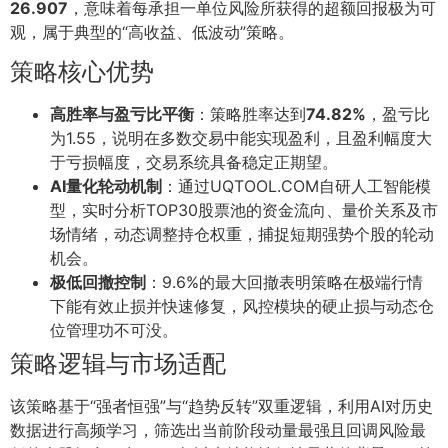
26.907
，意味着每承担一单位风险所获得的超额回报极为可
观，属于典型的“高收益、低波动”策略。
策略核心优势
高胜率与盈亏比平衡
：策略胜率达到
74.82%
，盈亏比
为1.55，说明在多数交易中能实现盈利，且盈利幅度大
于亏损幅度，交易系统具备稳定正期望。
AI量化轮动机制
：通过UQTOOL.COM自研人工智能模
型，实时分析TOP30股票池的资金流向、量价关系及市
场情绪，动态调整持仓权重，捕捉短期强势个股的轮动
机会。
极低回撤控制
：9.6%的最大回撤表明策略在极端行情
下能有效止损并快速修复，风控模块的硬止损与动态仓
位管理功不可没。
策略逻辑与市场适配
该策略基于“强者恒强”与“趋势反转”双重逻辑，利用AI对历史
数据进行高频学习，筛选出当前阶段动量最强且回调风险最