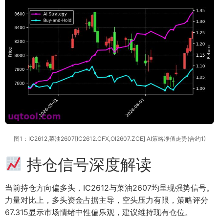
图1：IC2612,菜油2607[IC2612.CFX,OI2607.ZCE] AI策略净值走势(合约1)
持仓信号深度解读
当前持仓方向偏多头，IC2612与菜油2607均呈现强势信号。
力量对比上，多头资金占据主导，空头压力有限，策略评分
67.315显示市场情绪中性偏乐观，建议维持现有仓位。