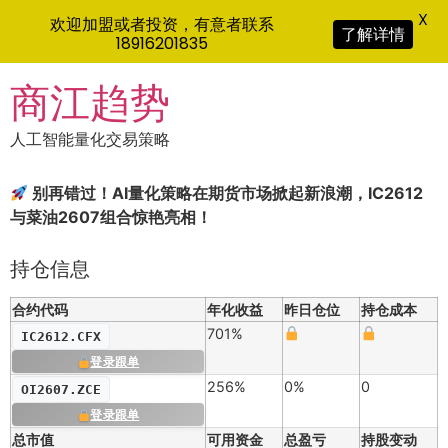
X
欢迎加盟或者投资，有意者联系
了解详情
18916201835
Skip
商江趋势
to
content
人工智能量化交易策略
别再错过！AI量化策略在期货市场掀起新浪潮，IC2612
与菜油2607组合惊艳亮相！
持仓信息
合约代码
年化收益
昨日仓位
持仓成本
701%
IC2612.CFX
登录跟单
256%
0%
0
OI2607.ZCE
登录跟单
总市值
可用资金
总盈亏
持股变动