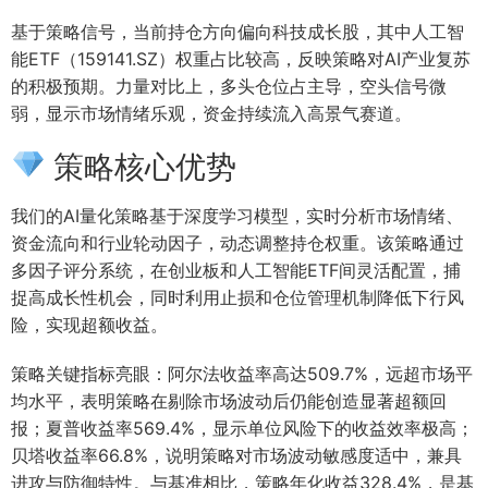
基于策略信号，当前持仓方向偏向科技成长股，其中人工智
能ETF（159141.SZ）权重占比较高，反映策略对AI产业复苏
的积极预期。力量对比上，多头仓位占主导，空头信号微
弱，显示市场情绪乐观，资金持续流入高景气赛道。
策略核心优势
我们的AI量化策略基于深度学习模型，实时分析市场情绪、
资金流向和行业轮动因子，动态调整持仓权重。该策略通过
多因子评分系统，在创业板和人工智能ETF间灵活配置，捕
捉高成长性机会，同时利用止损和仓位管理机制降低下行风
险，实现超额收益。
策略关键指标亮眼：阿尔法收益率高达509.7%，远超市场平
均水平，表明策略在剔除市场波动后仍能创造显著超额回
报；夏普收益率569.4%，显示单位风险下的收益效率极高；
贝塔收益率66.8%，说明策略对市场波动敏感度适中，兼具
进攻与防御特性。与基准相比，策略年化收益328.4%，是基