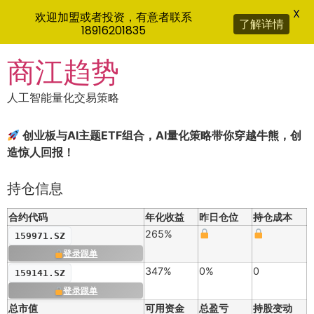
X
欢迎加盟或者投资，有意者联系
了解详情
18916201835
Skip
商江趋势
to
content
人工智能量化交易策略
创业板与AI主题ETF组合，AI量化策略带你穿越牛熊，创
造惊人回报！
持仓信息
合约代码
年化收益
昨日仓位
持仓成本
265%
159971.SZ
登录跟单
347%
0%
0
159141.SZ
登录跟单
总市值
可用资金
总盈亏
持股变动