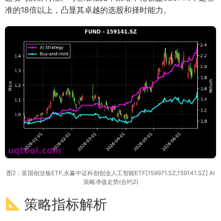
准的18倍以上，凸显其卓越的选股和择时能力。
图2：富国创业板ETF,永赢中证科创创业人工智能ETF[159971.SZ,159141.SZ] AI
策略净值走势(合约2)
策略指标解析