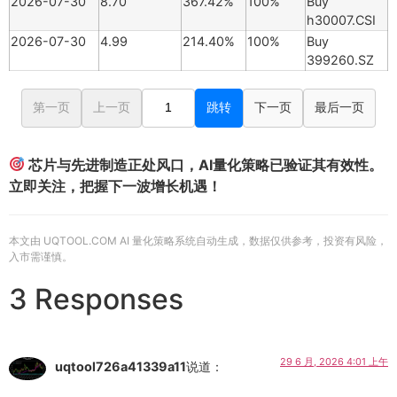
2026-07-30
8.70
367.42%
100%
Buy
h30007.CSI
2026-07-30
4.99
214.40%
100%
Buy
399260.SZ
第一页
上一页
跳转
下一页
最后一页
芯片与先进制造正处风口，AI量化策略已验证其有效性。
立即关注，把握下一波增长机遇！
本文由 UQTOOL.COM AI 量化策略系统自动生成，数据仅供参考，投资有风险，
入市需谨慎。
3 Responses
29 6 月, 2026 4:01 上午
uqtool726a41339a11
说道：