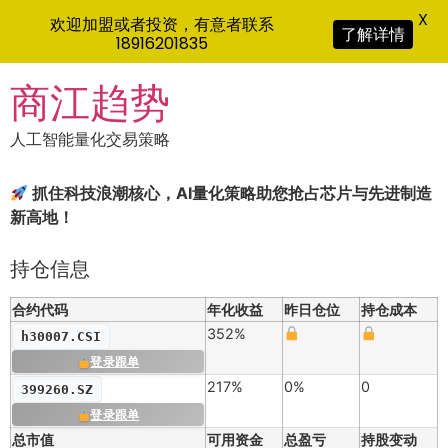
X
欢迎加盟或者投资，有意者联系
了解详情
18916201835
Skip
商江趋势
to
content
人工智能量化交易策略
抓住科技浪潮核心，AI量化策略助您抢占芯片与先进制造
新高地！
持仓信息
合约代码
年化收益
昨日仓位
持仓成本
352%
h30007.CSI
登录跟单
217%
0%
0
399260.SZ
登录跟单
总市值
可用资金
总盈亏
持股变动