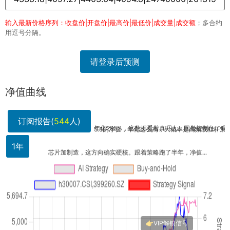
输入最新价格序列：收盘价|开盘价|最高价|最低价|成交量|成交额
；多合约
用逗号分隔。
请登录后预测
净值曲线
订阅报告(
544
人)
年化295%，这数据看着真吓人。回撤控制住了吗？别..
5.8的净值，年化这么高，大概率是高频或杠杆策略。..
1年
芯片加制造，这方向确实硬核。跟着策略跑了半年，净值...