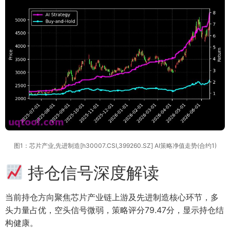
图1：芯片产业,先进制造[h30007.CSI,399260.SZ] AI策略净值走势(合约1)
持仓信号深度解读
当前持仓方向聚焦芯片产业链上游及先进制造核心环节，多
头力量占优，空头信号微弱，策略评分79.47分，显示持仓结
构健康。