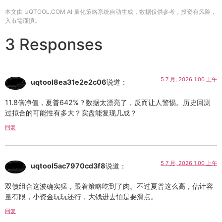
本文由 UQTOOL.COM AI 量化策略系统自动生成，数据仅供参考，投资有风险，
入市需谨慎。
3 Responses
5 7 月, 2026 1:00 上午
uqtool8ea31e2e2c06
说道：
11.8倍净值，夏普642%？数据太漂亮了，反而让人警惕。历史回测
过拟合的可能性有多大？实盘能复现几成？
回复
5 7 月, 2026 1:00 上午
uqtool5ac7970cd3f8
说道：
双债组合这波确实猛，跟着策略吃到了肉。不过夏普这么高，估计容
量有限，小资金玩玩还行，大钱进去怕是要滑点。
回复