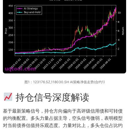
图1：123176.SZ,118030.SH AI策略净值走势(合约1)
持仓信号深度解读
基于最新策略信号，持仓方向偏向于高评级信用债和可转债
的均衡配置。多头力量占据主导，空头信号微弱，表明模型
对当前债券估值持乐观态度。力量对比上，多头仓位占比约