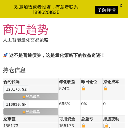
X
欢迎加盟或者投资，有意者联系
了解详情
18916201835
Skip
商江趋势
to
content
人工智能量化交易策略
这不是普通债券，这是量化策略下的收益奇迹！
持仓信息
合约代码
年化收益
昨日仓位
持仓成本
574%
123176.SZ
登录跟单
695%
0%
0
118030.SH
登录跟单
总市值
可用资金
总盈亏
持股变动
1651.73
1551.73
[
]