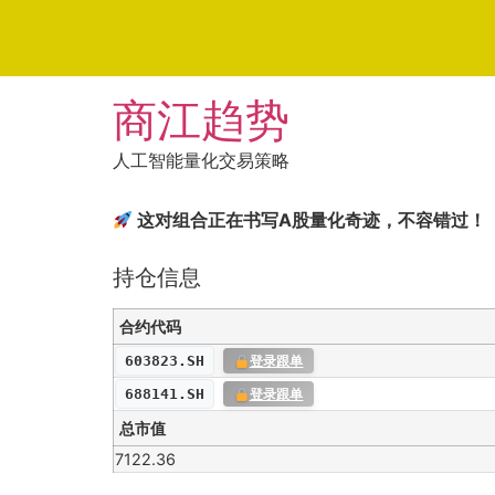
Skip
商江趋势
to
content
人工智能量化交易策略
这对组合正在书写A股量化奇迹，不容错过！
持仓信息
合约代码
603823.SH
登录跟单
688141.SH
登录跟单
总市值
7122.36