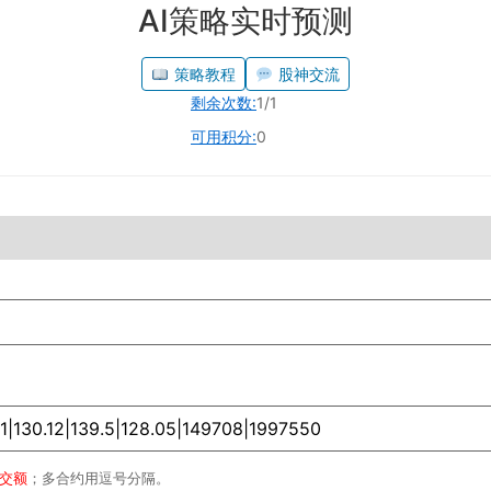
AI策略实时预测
策略教程
股神交流
剩余次数:
1/1
可用积分:
0
成交额
；多合约用逗号分隔。