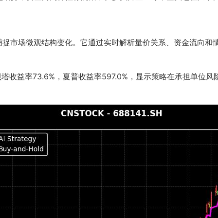
态捕捉市场微观结构变化。它通过实时解析量价关系、资金流向和
，贝塔收益率73.6%，夏普收益率597.0%，显示策略在承担