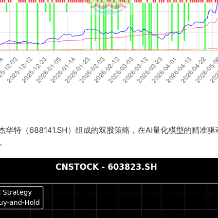
与杰华特（688141.SH）组成的双股策略，在AI量化模型的
色。