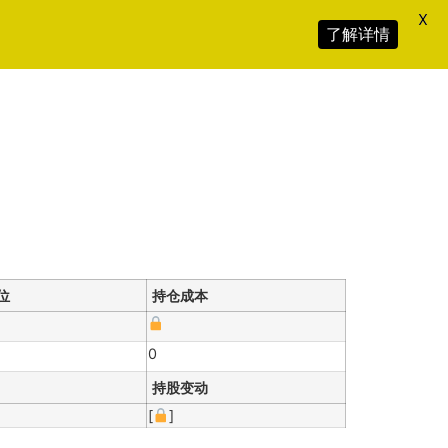
X
了解详情
位
持仓成本
0
持股变动
[
]