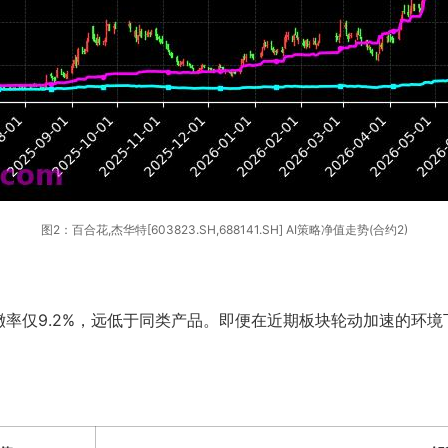
图2：百合花,杰华特[603823.SH,688141.SH] AI策略净值走势(合约2)
率仅9.2%，远低于同类产品。即便在近期板块轮动加速的环