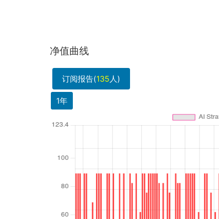
净值曲线
订阅报告(
135
人)
1年