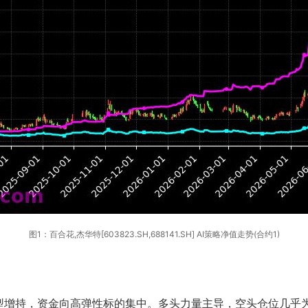
图1：百合花,杰华特[603823.SH,688141.SH] AI策略净值走势(合约1)
型增持，资金向高弹性标的集中。多头力量主导，空头仓位几乎为