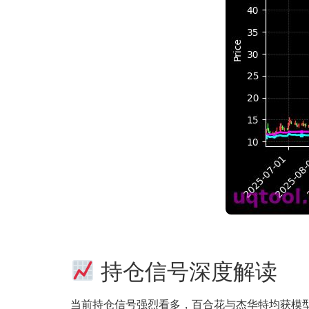
持仓信号深度解读
当前持仓信号强烈看多，百合花与杰华特均获模