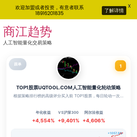
X
欢迎加盟或者投资，有意者联系
了解详情
18916201835
Skip
商江趋势
to
content
人工智能量化交易策略
跟单
1
TOP1股票UQTOOL.COM人工智能量化轮动策略
根据策略排行榜的高级评分买入前 TOP1股票，每日轮动一次...
年化收益
VS沪深300
阿尔法收益
+4,554%
+9,401%
+4,606%
+1057.8%