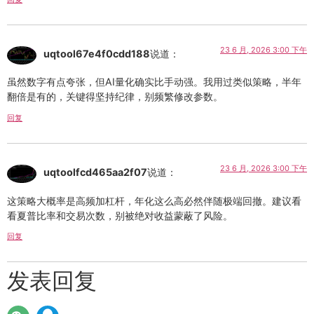
23 6 月, 2026 3:00 下午
uqtool67e4f0cdd188
说道：
虽然数字有点夸张，但AI量化确实比手动强。我用过类似策略，半年
翻倍是有的，关键得坚持纪律，别频繁修改参数。
回复
23 6 月, 2026 3:00 下午
uqtoolfcd465aa2f07
说道：
这策略大概率是高频加杠杆，年化这么高必然伴随极端回撤。建议看
看夏普比率和交易次数，别被绝对收益蒙蔽了风险。
回复
发表回复