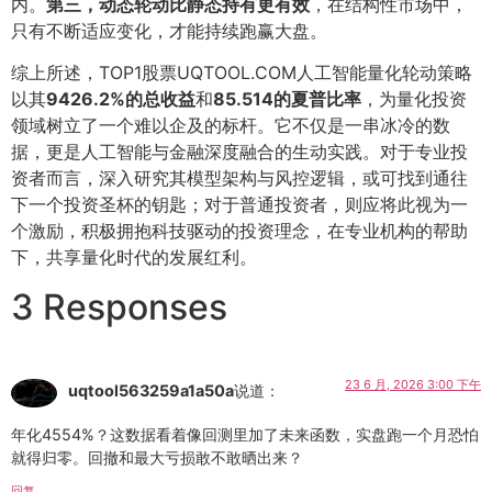
内。
第三，动态轮动比静态持有更有效
，在结构性市场中，
只有不断适应变化，才能持续跑赢大盘。
综上所述，TOP1股票UQTOOL.COM人工智能量化轮动策略
以其
9426.2%的总收益
和
85.514的夏普比率
，为量化投资
领域树立了一个难以企及的标杆。它不仅是一串冰冷的数
据，更是人工智能与金融深度融合的生动实践。对于专业投
资者而言，深入研究其模型架构与风控逻辑，或可找到通往
下一个投资圣杯的钥匙；对于普通投资者，则应将此视为一
个激励，积极拥抱科技驱动的投资理念，在专业机构的帮助
下，共享量化时代的发展红利。
3 Responses
23 6 月, 2026 3:00 下午
uqtool563259a1a50a
说道：
年化4554%？这数据看着像回测里加了未来函数，实盘跑一个月恐怕
就得归零。回撤和最大亏损敢不敢晒出来？
回复