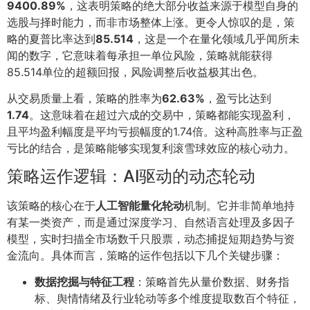
9400.89%
，这表明策略的绝大部分收益来源于模型自身的
选股与择时能力，而非市场整体上涨。更令人惊叹的是，策
略的夏普比率达到
85.514
，这是一个在量化领域几乎闻所未
闻的数字，它意味着每承担一单位风险，策略就能获得
85.514单位的超额回报，风险调整后收益极其出色。
从交易质量上看，策略的胜率为
62.63%
，盈亏比达到
1.74
。这意味着在超过六成的交易中，策略都能实现盈利，
且平均盈利幅度是平均亏损幅度的1.74倍。这种高胜率与正盈
亏比的结合，是策略能够实现复利滚雪球效应的核心动力。
策略运作逻辑：AI驱动的动态轮动
该策略的核心在于
人工智能量化轮动
机制。它并非简单地持
有某一类资产，而是通过深度学习、自然语言处理及多因子
模型，实时扫描全市场数千只股票，动态捕捉短期趋势与资
金流向。具体而言，策略的运作包括以下几个关键步骤：
数据挖掘与特征工程
：策略首先从量价数据、财务指
标、舆情情绪及行业轮动等多个维度提取数百个特征，