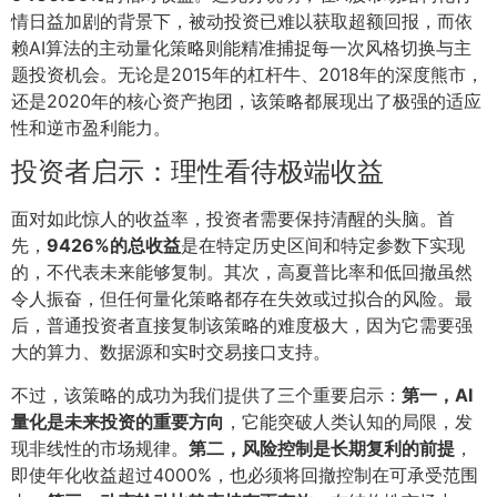
情日益加剧的背景下，被动投资已难以获取超额回报，而依
赖AI算法的主动量化策略则能精准捕捉每一次风格切换与主
题投资机会。无论是2015年的杠杆牛、2018年的深度熊市，
还是2020年的核心资产抱团，该策略都展现出了极强的适应
性和逆市盈利能力。
投资者启示：理性看待极端收益
面对如此惊人的收益率，投资者需要保持清醒的头脑。首
先，
9426%的总收益
是在特定历史区间和特定参数下实现
的，不代表未来能够复制。其次，高夏普比率和低回撤虽然
令人振奋，但任何量化策略都存在失效或过拟合的风险。最
后，普通投资者直接复制该策略的难度极大，因为它需要强
大的算力、数据源和实时交易接口支持。
不过，该策略的成功为我们提供了三个重要启示：
第一，AI
量化是未来投资的重要方向
，它能突破人类认知的局限，发
现非线性的市场规律。
第二，风险控制是长期复利的前提
，
即使年化收益超过4000%，也必须将回撤控制在可承受范围