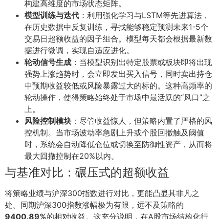
构建高维度的市场状态矩阵。
模型训练与迭代
：利用强化学习与LSTM等先进算法，
在历史数据中反复训练，寻找能够稳定预测未来1-5个
交易日超额收益的因子组合。模型每天都会根据最新数
据进行微调，实现自适应进化。
轮动信号生成
：当模型识别出特定股票或板块即将出现
强势上涨趋势时，会立即发出买入信号，同时卖出持仓
中预期收益较低或风险暴露过大的标的。这种高频率的
轮动操作，使得策略始终处于市场中最活跃的“风口”之
上。
风险控制模块
：尽管收益惊人，但策略内置了严格的风
控机制。当市场波动率急剧上升或个股回撤触及阈值
时，系统会自动降低仓位或切换至防御性资产，从而将
最大回撤控制在20%以内。
与基准对比：碾压式的超额收益
将策略业绩与沪深300指数进行对比，更能凸显其非凡之
处。同期沪深300指数涨幅极为有限，远不及策略的
9400.89%
的相对收益。这充分说明，在A股市场结构化行