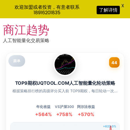
X
欢迎加盟或者投资，有意者联系
了解详情
18916201835
Skip
商江趋势
to
content
人工智能量化交易策略
跟单
44
TOP9期权UQTOOL.COM人工智能量化轮动策略
根据策略排行榜的高级评分买入前 TOP9期权，每日轮动一次...
年化收益
VS沪深300
阿尔法收益
+564%
+758%
+570%
+623.0%