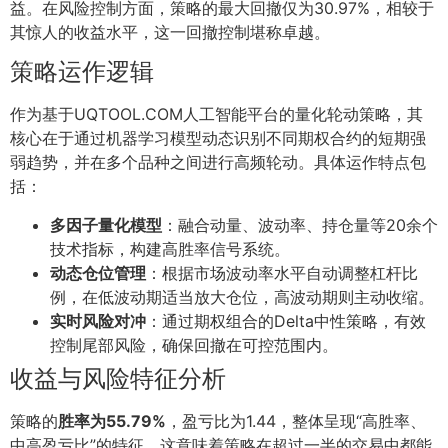
益。在风险控制方面，策略的最大回撤仅为30.97%，相较于
其惊人的收益水平，这一回撤控制堪称卓越。
策略运作逻辑
作为基于UQTOOL.COM人工智能平台的量化轮动策略，其
核心在于通过机器学习模型动态识别不同期权合约的短期强
弱趋势，并在多个品种之间进行高频轮动。具体运作特点包
括：
多因子量化模型
：融合动量、波动率、持仓量等20余个
技术指标，构建高胜率信号系统。
动态仓位管理
：根据市场波动率水平自动调整杠杆比
例，在低波动期适当放大仓位，高波动期则主动收缩。
实时风险对冲
：通过期权组合的Delta中性策略，有效
控制尾部风险，确保回撤在可控范围内。
收益与风险特征分析
策略的
胜率为55.79%
，盈亏比为1.44，整体呈现“高胜率、
中高盈亏比”的特征。这意味着策略在超过一半的交易中都能