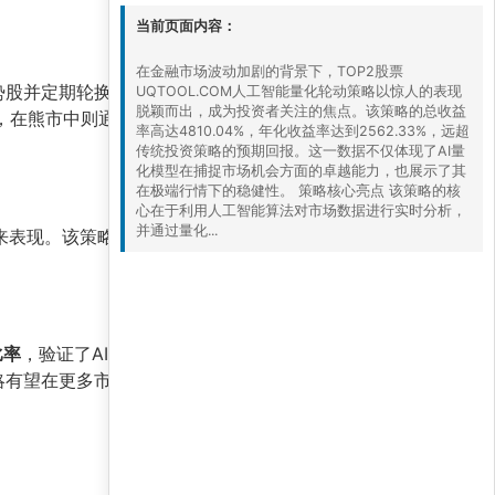
当前页面内容：
在金融市场波动加剧的背景下，TOP2股票
势股并定期轮换。模型在
高胜率
的基础上，通过严
UQTOOL.COM人工智能量化轮动策略以惊人的表现
脱颖而出，成为投资者关注的焦点。该策略的总收益
益，在熊市中则通过快速切换至防御性资产保护本
率高达4810.04%，年化收益率达到2562.33%，远超
传统投资策略的预期回报。这一数据不仅体现了AI量
化模型在捕捉市场机会方面的卓越能力，也展示了其
在极端行情下的稳健性。 策略核心亮点 该策略的核
心在于利用人工智能算法对市场数据进行实时分析，
并通过量化...
来表现。该策略更适合
风险偏好较高
、追求高收益
。
比率
，验证了AI在量化投资中的巨大潜力。对于希
略有望在更多市场环境中持续创造价值。