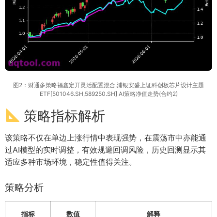
图2：财通多策略福鑫定开灵活配置混合,浦银安盛上证科创板芯片设计主题
ETF[501046.SH,589250.SH] AI策略净值走势(合约2)
策略指标解析
该策略不仅在单边上涨行情中表现强势，在震荡市中亦能通
过AI模型的实时调整，有效规避回调风险，历史回测显示其
适应多种市场环境，稳定性值得关注。
策略分析
指标
数值
解释