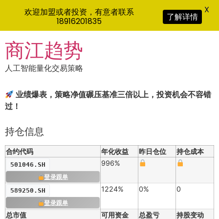
X
欢迎加盟或者投资，有意者联系
了解详情
18916201835
Skip
商江趋势
to
content
人工智能量化交易策略
业绩爆表，策略净值碾压基准三倍以上，投资机会不容错
过！
持仓信息
合约代码
年化收益
昨日仓位
持仓成本
996%
501046.SH
登录跟单
1224%
0%
0
589250.SH
登录跟单
总市值
可用资金
总盈亏
持股变动