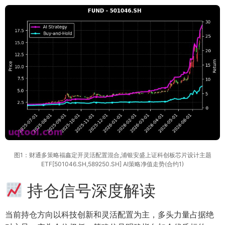
图1：财通多策略福鑫定开灵活配置混合,浦银安盛上证科创板芯片设计主题
ETF[501046.SH,589250.SH] AI策略净值走势(合约1)
持仓信号深度解读
当前持仓方向以科技创新和灵活配置为主，多头力量占据绝