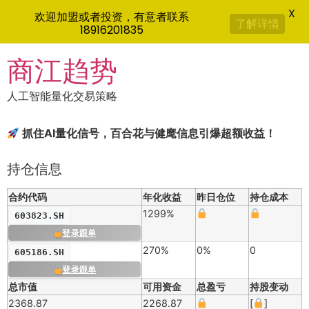
X
欢迎加盟或者投资，有意者联系
了解详情
18916201835
Skip
商江趋势
to
content
人工智能量化交易策略
抓住AI量化信号，百合花与健麾信息引爆超额收益！
持仓信息
合约代码
年化收益
昨日仓位
持仓成本
1299%
603823.SH
登录跟单
270%
0%
0
605186.SH
登录跟单
总市值
可用资金
总盈亏
持股变动
2368.87
2268.87
[
]