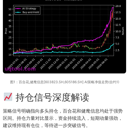
图1：百合花,健麾信息[603823.SH,605186.SH] AI策略净值走势(合约1)
持仓信号深度解读
策略信号明确指向多头持仓，百合花和健麾信息均处于强势
区间。持仓力量对比显示，资金持续流入，短期动量强劲，
建议维持现有仓位，等待进一步突破信号。